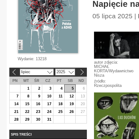
Napięcie n
05 lipca 2025 
Wydanie:
13218
autor zdjęcia:
MICHAŁ
KORTA/Wydawnictwo
lipiec
2025
«
»
Nisza
PN
WT
ŚR
CZ
PT
SB
ND
źródło:
Rzeczpospolita
1
2
3
4
5
6
7
8
9
10
11
12
13
14
15
16
17
18
19
20
21
22
23
24
25
26
27
28
29
30
31
SPIS TREŚCI