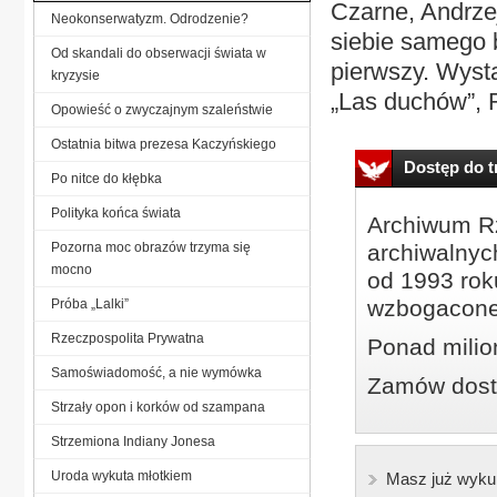
Czarne, Andrze
Neokonserwatyzm. Odrodzenie?
siebie samego b
Od skandali do obserwacji świata w
pierwszy. Wyst
kryzysie
„Las duchów”, R
Opowieść o zwyczajnym szaleństwie
Ostatnia bitwa prezesa Kaczyńskiego
Dostęp do tr
Po nitce do kłębka
Polityka końca świata
Archiwum Rz
Pozorna moc obrazów trzyma się
archiwalnyc
mocno
od 1993 roku
wzbogacone
Próba „Lalki”
Rzeczpospolita Prywatna
Ponad milio
Samoświadomość, a nie wymówka
Zamów dostę
Strzały opon i korków od szampana
Strzemiona Indiany Jonesa
Uroda wykuta młotkiem
Masz już wyku