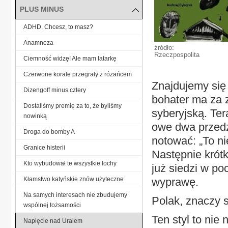
PLUS MINUS
ADHD. Chcesz, to masz?
Anamneza
źródło:
Rzeczpospolita
Ciemność widzę! Ale mam latarkę
Czerwone korale przegrały z różańcem
Znajdujemy się
Dizengoff minus cztery
bohater ma za 
Dostaliśmy premię za to, że byliśmy
syberyjską. Te
nowinką
owe dwa przedzi
Droga do bomby A
notować: „To ni
Granice histerii
Następnie krótk
Kto wybudował te wszystkie lochy
już siedzi w po
Kłamstwo katyńskie znów użyteczne
wyprawę.
Na samych interesach nie zbudujemy
Polak, znaczy 
wspólnej tożsamości
Ten styl to nie
Napięcie nad Uralem