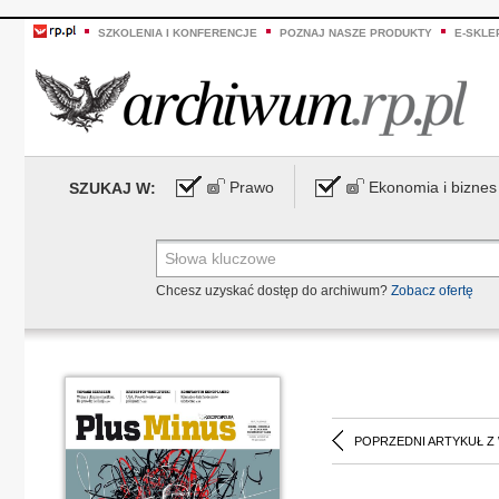
SZKOLENIA I KONFERENCJE
POZNAJ NASZE PRODUKTY
E-SKLE
Prawo
Ekonomia i biznes
SZUKAJ W:
Chcesz uzyskać dostęp do archiwum?
Zobacz ofertę
POPRZEDNI ARTYKUŁ Z