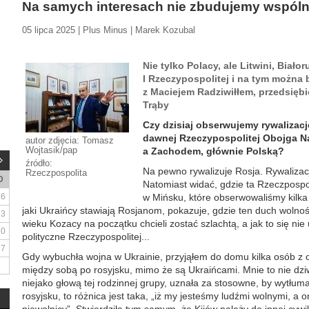
Na samych interesach nie zbudujemy wspóln
05 lipca 2025 | Plus Minus | Marek Kozubal
Nie tylko Polacy, ale Litwini, Biało
I Rzeczypospolitej i na tym moż
z Maciejem Radziwiłłem, przedsiębi
Trąby
Czy dzisiaj obserwujemy rywalizac
dawnej Rzeczypospolitej Obojga 
autor zdjęcia: Tomasz
Wojtasik/pap
a Zachodem, głównie Polską?
źródło:
Na pewno rywalizuje Rosja. Rywalizacji
Rzeczpospolita
D
Natomiast widać, gdzie ta Rzeczpospol
6
w Mińsku, które obserwowaliśmy kilka 
jaki Ukraińcy stawiają Rosjanom, pokazuje, gdzie ten duch wolnośc
13
wieku Kozacy na początku chcieli zostać szlachtą, a jak to się nie 
20
polityczne Rzeczypospolitej...
27
Gdy wybuchła wojna w Ukrainie, przyjąłem do domu kilka osób z 
między sobą po rosyjsku, mimo że są Ukraińcami. Mnie to nie dziwi
niejako głową tej rodzinnej grupy, uznała za stosowne, by wytłu
rosyjsku, to różnica jest taka, „iż my jesteśmy ludźmi wolnymi, a on