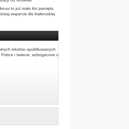
izacji niż Moskwa.
łorusi to już mało kto pamięta.
zisiaj wsparcie dla białoruskiej
alnych tekstów opublikowanych
 Polsce i świecie, wzbogacone o