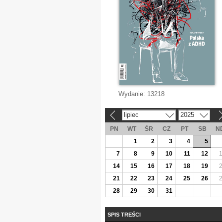
Wydanie:
13218
lipiec
2025
«
»
PN
WT
ŚR
CZ
PT
SB
N
1
2
3
4
5
7
8
9
10
11
12
14
15
16
17
18
19
21
22
23
24
25
26
28
29
30
31
SPIS TREŚCI