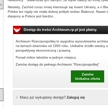
niewolnicy”. Stwierdziła tym samym, że Kijów należy do innej cywil
Niestety, Zachód coraz mniej interesuje się losem Ukrainy, a o Bia
Polska też nigdy nie miała dobrej polityki wobec Białorusi. Nawet d
diaspory w Polsce jest bardzo...
Dostęp do treści Archiwum.rp.pl jest płatny.
Archiwum Rzeczpospolitej to wygodna wyszukiwarka archiw
na łamach dziennika od 1993 roku. Unikalne źródło wiedzy o
perspektywę ekonomiczną i prawną.
Ponad milion tekstów w jednym miejscu.
Zamów dostęp do pełnego Archiwum "Rzeczpospolitej"
Zamów
Unikalna oferta
Masz już wykupiony dostęp?
Zaloguj się