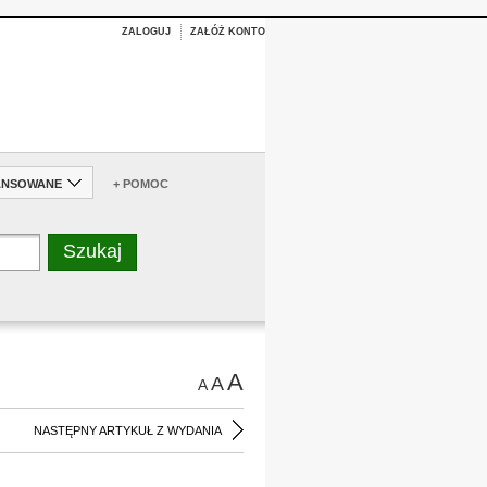
ZALOGUJ
ZAŁÓŻ KONTO
ANSOWANE
+ POMOC
A
A
A
NASTĘPNY ARTYKUŁ Z WYDANIA