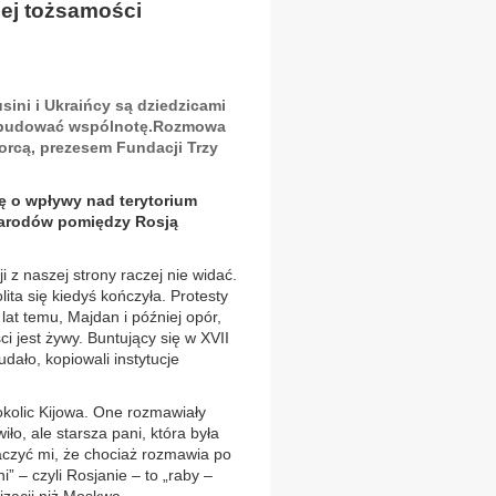
ej tożsamości
rusini i Ukraińcy są dziedzicami
na budować wspólnotę.Rozmowa
orcą, prezesem Fundacji Trzy
ję o wpływy nad terytorium
Narodów pomiędzy Rosją
 z naszej strony raczej nie widać.
ita się kiedyś kończyła. Protesty
lat temu, Majdan i później opór,
i jest żywy. Buntujący się w XVII
udało, kopiowali instytucje
okolic Kijowa. One rozmawiały
ło, ale starsza pani, która była
maczyć mi, że chociaż rozmawia po
i” – czyli Rosjanie – to „raby –