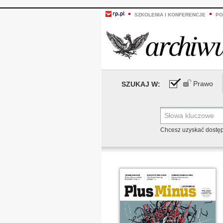
SZKOLENIA I KONFERENCJE
PO
Prawo
SZUKAJ W:
Chcesz uzyskać dostę