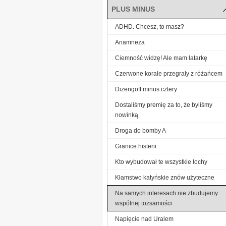
PLUS MINUS
ADHD. Chcesz, to masz?
Anamneza
Ciemność widzę! Ale mam latarkę
Czerwone korale przegrały z różańcem
Dizengoff minus cztery
Dostaliśmy premię za to, że byliśmy
nowinką
Droga do bomby A
Granice histerii
Kto wybudował te wszystkie lochy
Kłamstwo katyńskie znów użyteczne
Na samych interesach nie zbudujemy
wspólnej tożsamości
Napięcie nad Uralem