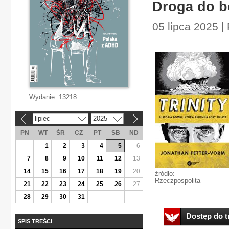
Droga do 
05 lipca 2025 
Wydanie:
13218
lipiec
2025
«
»
PN
WT
ŚR
CZ
PT
SB
ND
1
2
3
4
5
6
7
8
9
10
11
12
13
14
15
16
17
18
19
20
źródło:
Rzeczpospolita
21
22
23
24
25
26
27
28
29
30
31
Dostęp do tr
SPIS TREŚCI