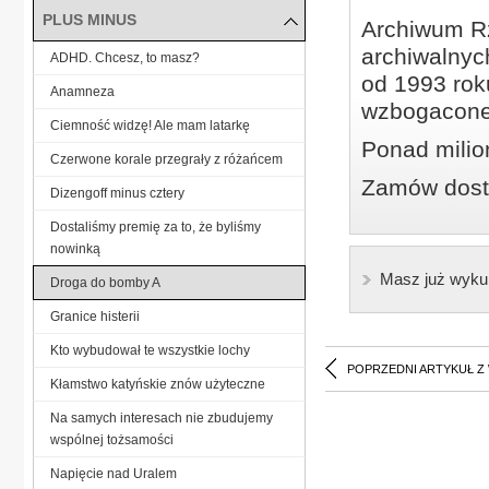
PLUS MINUS
Archiwum Rz
archiwalnyc
ADHD. Chcesz, to masz?
od 1993 roku
Anamneza
wzbogacone
Ciemność widzę! Ale mam latarkę
Ponad milio
Czerwone korale przegrały z różańcem
Zamów dostę
Dizengoff minus cztery
Dostaliśmy premię za to, że byliśmy
nowinką
Masz już wyku
Droga do bomby A
Granice histerii
Kto wybudował te wszystkie lochy
POPRZEDNI ARTYKUŁ Z
Kłamstwo katyńskie znów użyteczne
Na samych interesach nie zbudujemy
wspólnej tożsamości
Napięcie nad Uralem