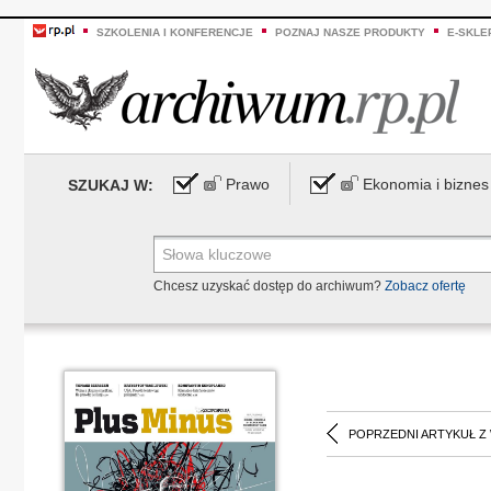
SZKOLENIA I KONFERENCJE
POZNAJ NASZE PRODUKTY
E-SKLE
Prawo
Ekonomia i biznes
SZUKAJ W:
Chcesz uzyskać dostęp do archiwum?
Zobacz ofertę
POPRZEDNI ARTYKUŁ Z