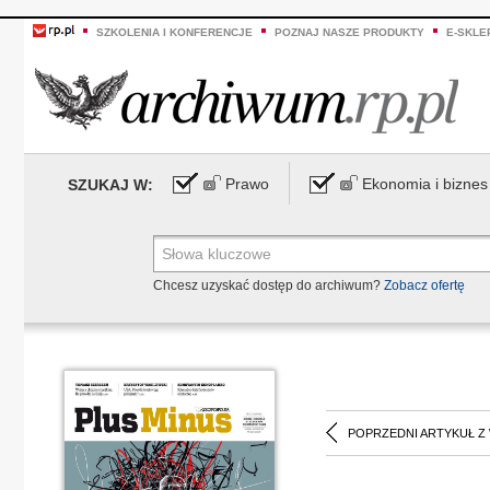
SZKOLENIA I KONFERENCJE
POZNAJ NASZE PRODUKTY
E-SKLE
Prawo
Ekonomia i biznes
SZUKAJ W:
Chcesz uzyskać dostęp do archiwum?
Zobacz ofertę
POPRZEDNI ARTYKUŁ Z