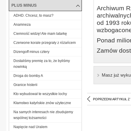
PLUS MINUS
Archiwum Rz
archiwalnyc
ADHD. Chcesz, to masz?
od 1993 roku
Anamneza
wzbogacone
Ciemność widzę! Ale mam latarkę
Ponad milio
Czerwone korale przegrały z różańcem
Zamów dostę
Dizengoff minus cztery
Dostaliśmy premię za to, że byliśmy
nowinką
Masz już wyku
Droga do bomby A
Granice histerii
Kto wybudował te wszystkie lochy
POPRZEDNI ARTYKUŁ Z
Kłamstwo katyńskie znów użyteczne
Na samych interesach nie zbudujemy
wspólnej tożsamości
Napięcie nad Uralem