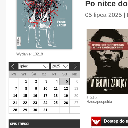
Po nitce do
05 lipca 2025 | 
Wydanie:
13218
lipiec
2025
«
»
PN
WT
ŚR
CZ
PT
SB
ND
1
2
3
4
5
6
7
8
9
10
11
12
13
14
15
16
17
18
19
20
źródło:
Rzeczpospolita
21
22
23
24
25
26
27
28
29
30
31
Dostęp do tr
SPIS TREŚCI