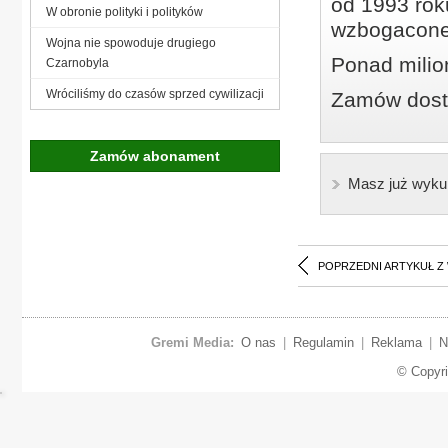
od 1993 roku
W obronie polityki i polityków
wzbogacone
Wojna nie spowoduje drugiego
Ponad milio
Czarnobyla
Wróciliśmy do czasów sprzed cywilizacji
Zamów dostę
Zamów abonament
Masz już wyku
POPRZEDNI ARTYKUŁ Z
Gremi Media:
O nas
|
Regulamin
|
Reklama
|
N
© Copyr