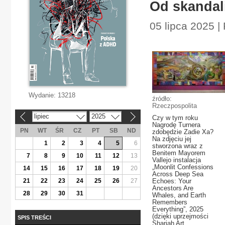
Od skandali
05 lipca 2025 |
Wydanie:
13218
źródło:
Rzeczpospolita
lipiec
2025
Czy w tym roku
«
»
Nagrodę Turnera
PN
WT
ŚR
CZ
PT
SB
ND
zdobędzie Zadie Xa?
Na zdjęciu jej
1
2
3
4
5
6
stworzona wraz z
Benitem Mayorem
7
8
9
10
11
12
13
Vallejo instalacja
„Moonlit Confessions
14
15
16
17
18
19
20
Across Deep Sea
21
22
23
24
25
26
27
Echoes: Your
Ancestors Are
28
29
30
31
Whales, and Earth
Remembers
Everything”, 2025
(dzięki uprzejmości
SPIS TREŚCI
Sharjah Art