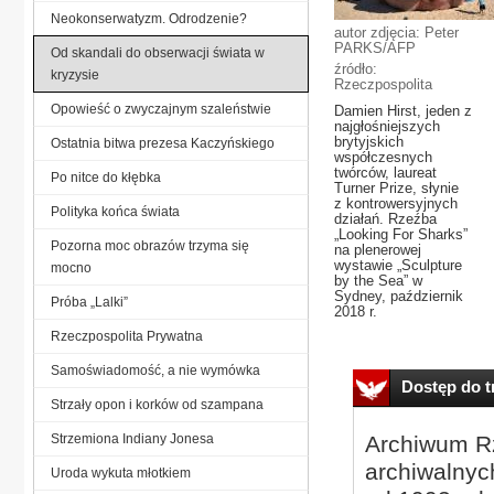
Neokonserwatyzm. Odrodzenie?
autor zdjęcia: Peter
PARKS/AFP
Od skandali do obserwacji świata w
źródło:
kryzysie
Rzeczpospolita
Opowieść o zwyczajnym szaleństwie
Damien Hirst, jeden z
najgłośniejszych
brytyjskich
Ostatnia bitwa prezesa Kaczyńskiego
współczesnych
twórców, laureat
Po nitce do kłębka
Turner Prize, słynie
z kontrowersyjnych
Polityka końca świata
działań. Rzeźba
„Looking For Sharks”
Pozorna moc obrazów trzyma się
na plenerowej
wystawie „Sculpture
mocno
by the Sea” w
Sydney, październik
Próba „Lalki”
2018 r.
Rzeczpospolita Prywatna
Samoświadomość, a nie wymówka
Dostęp do tr
Strzały opon i korków od szampana
Strzemiona Indiany Jonesa
Archiwum Rz
archiwalnyc
Uroda wykuta młotkiem