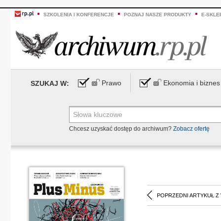
SZKOLENIA I KONFERENCJE
POZNAJ NASZE PRODUKTY
E-SKLE
Prawo
Ekonomia i biznes
SZUKAJ W:
Chcesz uzyskać dostęp do archiwum?
Zobacz ofertę
POPRZEDNI ARTYKUŁ Z