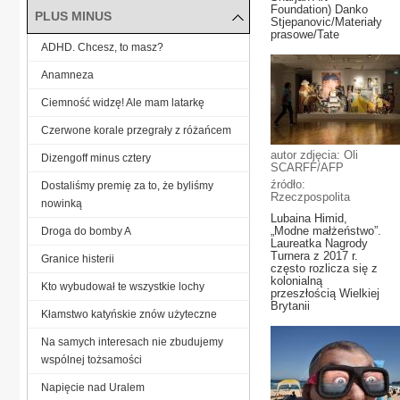
Foundation) Danko
PLUS MINUS
Stjepanovic/Materiały
prasowe/Tate
ADHD. Chcesz, to masz?
Anamneza
Ciemność widzę! Ale mam latarkę
Czerwone korale przegrały z różańcem
autor zdjęcia: Oli
Dizengoff minus cztery
SCARFF/AFP
źródło:
Dostaliśmy premię za to, że byliśmy
Rzeczpospolita
nowinką
Lubaina Himid,
„Modne małżeństwo”.
Droga do bomby A
Laureatka Nagrody
Turnera z 2017 r.
Granice histerii
często rozlicza się z
kolonialną
Kto wybudował te wszystkie lochy
przeszłością Wielkiej
Brytanii
Kłamstwo katyńskie znów użyteczne
Na samych interesach nie zbudujemy
wspólnej tożsamości
Napięcie nad Uralem