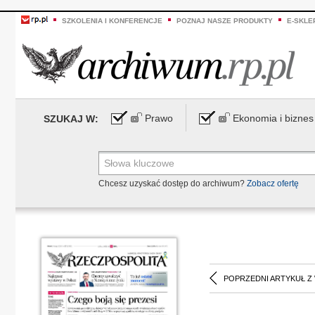
SZKOLENIA I KONFERENCJE
POZNAJ NASZE PRODUKTY
E-SKLE
Prawo
Ekonomia i biznes
SZUKAJ W:
Chcesz uzyskać dostęp do archiwum?
Zobacz ofertę
POPRZEDNI ARTYKUŁ Z