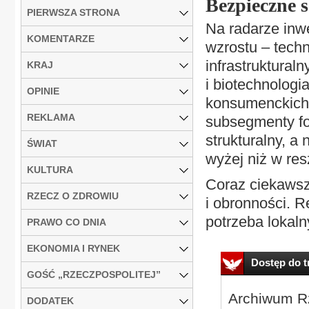
Bezpieczne 
PIERWSZA STRONA
Na radarze inwe
KOMENTARZE
wzrostu – tech
infrastruktural
KRAJ
i biotechnologi
OPINIE
konsumenckich,
REKLAMA
subsegmenty fo
strukturalny, a
ŚWIAT
wyżej niż w res
KULTURA
Coraz ciekawszy
RZECZ O ZDROWIU
i obronności. 
potrzeba lokaln
PRAWO CO DNIA
EKONOMIA I RYNEK
Dostęp do tr
GOŚĆ „RZECZPOSPOLITEJ”
Archiwum Rz
DODATEK