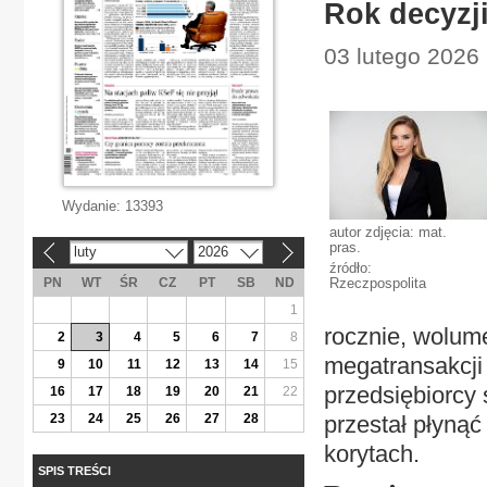
Rok decyzj
03 lutego 2026 
Wydanie:
13393
autor zdjęcia: mat.
pras.
luty
2026
«
»
źródło:
PN
WT
ŚR
CZ
PT
SB
ND
Rzeczpospolita
1
rocznie, wolume
2
3
4
5
6
7
8
megatransakcji 
9
10
11
12
13
14
15
przedsiębiorcy s
16
17
18
19
20
21
22
23
24
25
26
27
28
przestał płyną
korytach.
SPIS TREŚCI