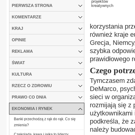
projektów
PIERWSZA STRONA
kreatywnych
KOMENTARZE
korzystania pr
KRAJ
również kraje e
OPINIE
Grecja, Niemcy,
szybka odpowie
REKLAMA
prawidłowego r
ŚWIAT
Czego potrz
KULTURA
Tymczasem zdan
RZECZ O ZDROWIU
DeMarco, psych
sieci w organiz
PRAWO CO DNIA
rozmijają się z
EKONOMIA I RYNEK
użytkownikami i
Banki przechodzą z rąk do rąk. Co się
podkreśla, że z
zmienia?
należy budować
Czekolada, kawa i jajka to liderzy