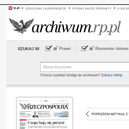
SZKOLENIA I KONFERENCJE
POZNAJ NASZE PRODUKTY
E-SKLE
Prawo
Ekonomia i biznes
SZUKAJ W:
Chcesz uzyskać dostęp do archiwum?
Zobacz ofertę
POPRZEDNI ARTYKUŁ Z