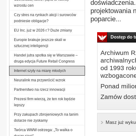
doświadczenia
wzrostu cen
projektowania n
Czy stres na rynkach akcji i surowców
poparcie...
podniesie obligacje?
EU Inc. już w 2026 r.? Duże zmiany
Dostęp do tr
Europie brakuje jeszcze skali w
sztucznej inteligencji
Archiwum Rz
Handel jutra spotka się w Warszawie –
archiwalnyc
druga edycja Future Retail Congress
od 1993 roku
Internet szyty na miarę młodych
wzbogacone
Neuralink ma przywrócić wzrok
Ponad milio
Partnerstwo na rzecz innowacji
Zamów dostę
Prezesi firm wierzą, że ten rok będzie
lepszy
Przy zakupach zbrojeniowych na tanim
dolarze nie zyskamy
Masz już wyku
Twórca WWW ostrzega: „To walka o
duszę sieci”