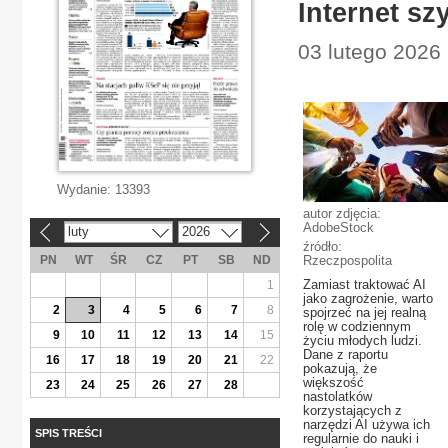
Internet sz
03 lutego 2026 
Wydanie:
13393
autor zdjęcia:
AdobeStock
luty
2026
«
»
źródło:
PN
WT
ŚR
CZ
PT
SB
ND
Rzeczpospolita
Zamiast traktować AI
1
jako zagrożenie, warto
2
3
4
5
6
7
8
spojrzeć na jej realną
rolę w codziennym
9
10
11
12
13
14
15
życiu młodych ludzi.
Dane z raportu
16
17
18
19
20
21
22
pokazują, że
większość
23
24
25
26
27
28
nastolatków
korzystających z
narzędzi AI używa ich
SPIS TREŚCI
regularnie do nauki i