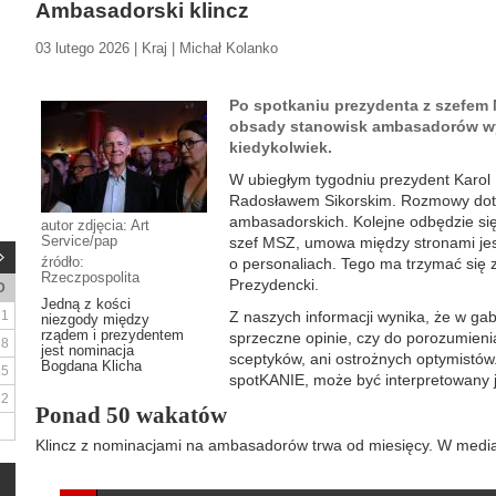
Ambasadorski klincz
03 lutego 2026 | Kraj | Michał Kolanko
Po spotkaniu prezydenta z szefem
obsady stanowisk ambasadorów wyd
kiedykolwiek.
W ubiegłym tygodniu prezydent Karol
Radosławem Sikorskim. Rozmowy doty
ambasadorskich. Kolejne odbędzie si
autor zdjęcia: Art
Service/pap
szef MSZ, umowa między stronami jest
źródło:
o personaliach. Tego ma trzymać się 
Rzeczpospolita
Prezydencki.
D
Jedną z kości
1
Z naszych informacji wynika, że w ga
niezgody między
rządem i prezydentem
sprzeczne opinie, czy do porozumienia
8
jest nominacja
sceptyków, ani ostrożnych optymistów.
Bogdana Klicha
15
spotKANIE, może być interpretowany 
22
Ponad 50 wakatów
Klincz z nominacjami na ambasadorów trwa od miesięcy. W medial