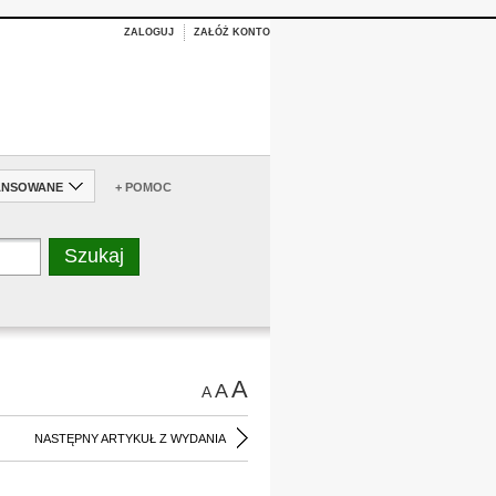
ZALOGUJ
ZAŁÓŻ KONTO
ANSOWANE
+ POMOC
A
A
A
NASTĘPNY ARTYKUŁ Z WYDANIA