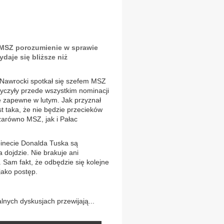
 MSZ porozumienie w sprawie
aje się bliższe niż
 Nawrocki spotkał się szefem MSZ
czyły przede wszystkim nominacji
ę zapewne w lutym. Jak przyznał
 taka, że nie będzie przecieków
zarówno MSZ, jak i Pałac
binecie Donalda Tuska są
 dojdzie. Nie brakuje ani
 Sam fakt, że odbędzie się kolejne
jako postęp.
nych dyskusjach przewijają...