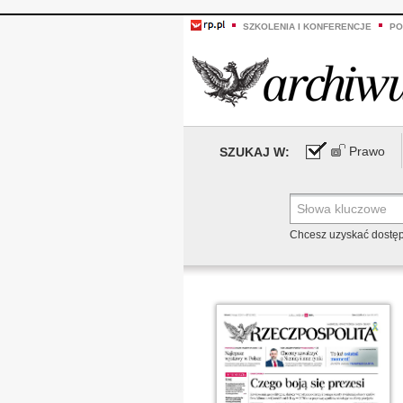
SZKOLENIA I KONFERENCJE
PO
Prawo
SZUKAJ W:
Chcesz uzyskać dostę