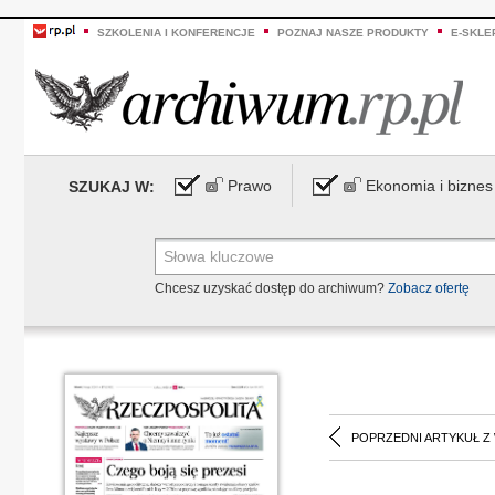
SZKOLENIA I KONFERENCJE
POZNAJ NASZE PRODUKTY
E-SKLE
Prawo
Ekonomia i biznes
SZUKAJ W:
Chcesz uzyskać dostęp do archiwum?
Zobacz ofertę
POPRZEDNI ARTYKUŁ Z