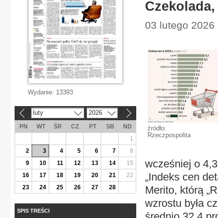
Czekolada, 
03 lutego 2026 
Wydanie:
13393
luty
2026
«
»
PN
WT
ŚR
CZ
PT
SB
ND
źródło:
Rzeczpospolita
1
2
3
4
5
6
7
8
wcześniej o 4,3
9
10
11
12
13
14
15
„Indeks cen de
16
17
18
19
20
21
22
23
24
25
26
27
28
Merito, którą „
wzrostu była cz
SPIS TREŚCI
średnio 32,4 pr