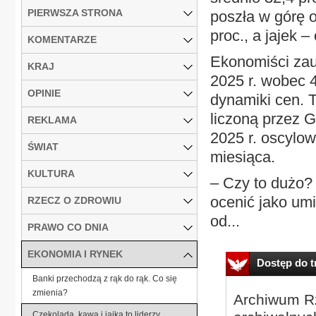
PIERWSZA STRONA
poszła w górę o
proc., a jajek –
KOMENTARZE
Ekonomiści zau
KRAJ
2025 r. wobec 4
OPINIE
dynamiki cen. T
liczoną przez G
REKLAMA
2025 r. oscylow
ŚWIAT
miesiąca.
KULTURA
– Czy to dużo? 
ocenić jako um
RZECZ O ZDROWIU
od...
PRAWO CO DNIA
EKONOMIA I RYNEK
Dostęp do tr
Banki przechodzą z rąk do rąk. Co się
zmienia?
Archiwum Rz
Czekolada, kawa i jajka to liderzy