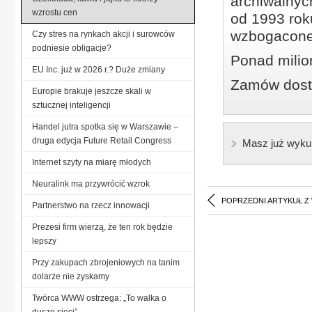
archiwalnyc
wzrostu cen
od 1993 roku
wzbogacone
Czy stres na rynkach akcji i surowców
podniesie obligacje?
Ponad milio
EU Inc. już w 2026 r.? Duże zmiany
Zamów dostę
Europie brakuje jeszcze skali w
sztucznej inteligencji
Handel jutra spotka się w Warszawie –
druga edycja Future Retail Congress
Masz już wyku
Internet szyty na miarę młodych
Neuralink ma przywrócić wzrok
POPRZEDNI ARTYKUŁ Z
Partnerstwo na rzecz innowacji
Prezesi firm wierzą, że ten rok będzie
lepszy
Przy zakupach zbrojeniowych na tanim
dolarze nie zyskamy
Twórca WWW ostrzega: „To walka o
duszę sieci”