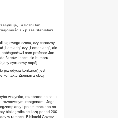
ascynuje, a liczni fani
znajomością - pisze Stanisław
li się swego czasu, czy coroczny
wać „Lemiadą" czy „Lemoniadą", ale
ie pobłogosławił sam profesor Jan
 do żartów i poczucie humoru
ający cytrusowy napój.
 już edycja konkursu) jest
ie kontaktu Ziemian z obcą
hyba wszystko, rozebrano na sztuki
raturoznawczymi rentgenami. Jego
 egzemplarzy i przetłumaczono na
oty bibliograficzne liczą ponad 200
gdy w ramach „Biblioteki Gazety