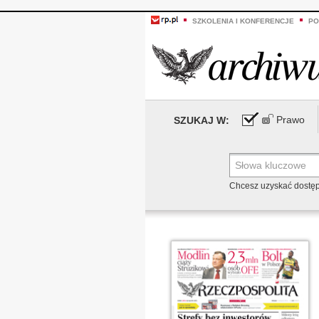
SZKOLENIA I KONFERENCJE
PO
Prawo
SZUKAJ W:
Chcesz uzyskać dostę