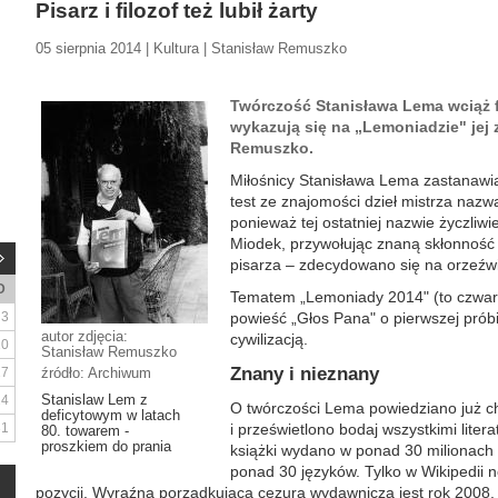
Pisarz i filozof też lubił żarty
05 sierpnia 2014 | Kultura | Stanisław Remuszko
Twórczość Stanisława Lema wciąż f
wykazują się na „Lemoniadzie" jej 
Remuszko.
Miłośnicy Stanisława Lema zastanawia
test ze znajomości dzieł mistrza naz
ponieważ tej ostatniej nazwie życzliw
Miodek, przywołując znaną skłonność
pisarza – zdecydowano się na orzeźwi
D
Tematem „Lemoniady 2014" (to czwarta
3
powieść „Głos Pana" o pierwszej prób
autor zdjęcia:
cywilizacją.
10
Stanisław Remuszko
Znany i nieznany
17
źródło: Archiwum
Stanislaw Lem z
24
O twórczości Lema powiedziano już c
deficytowym w latach
31
i prześwietlono bodaj wszystkimi lite
80. towarem -
proszkiem do prania
książki wydano w ponad 30 milionach
ponad 30 języków. Tylko w Wikipedii n
pozycji. Wyraźną porządkującą cezurą wydawniczą jest rok 2008, 