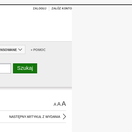
ZALOGUJ
ZAŁÓŻ KONTO
ANSOWANE
+ POMOC
A
A
A
NASTĘPNY ARTYKUŁ Z WYDANIA