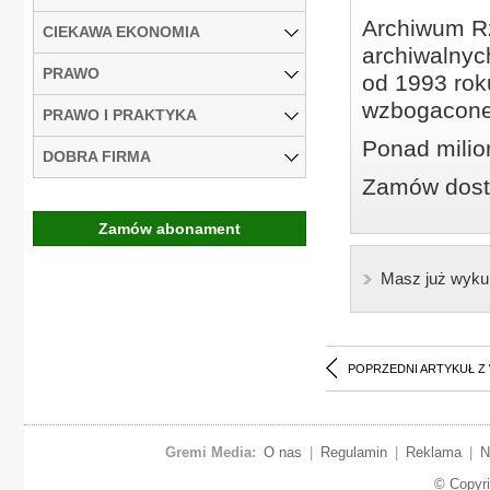
Archiwum Rz
CIEKAWA EKONOMIA
archiwalnyc
PRAWO
od 1993 roku
wzbogacone
PRAWO I PRAKTYKA
Ponad milio
DOBRA FIRMA
Zamów dostę
Zamów abonament
Masz już wyku
POPRZEDNI ARTYKUŁ Z
Gremi Media:
O nas
|
Regulamin
|
Reklama
|
N
© Copyr