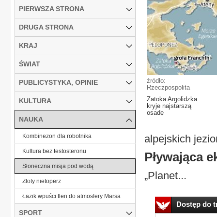
PIERWSZA STRONA
DRUGA STRONA
KRAJ
ŚWIAT
źródło:
PUBLICYSTYKA, OPINIE
Rzeczpospolita
Zatoka Argolidzka
KULTURA
kryje najstarszą
osadę
NAUKA
Kombinezon dla robotnika
alpejskich jezi
Kultura bez testosteronu
Pływająca e
Słoneczna misja pod wodą
„Planet...
Złoty nietoperz
Łazik wpuści tlen do atmosfery Marsa
Dostęp do tr
SPORT