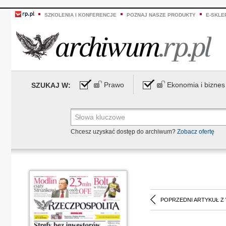
SZKOLENIA I KONFERENCJE
POZNAJ NASZE PRODUKTY
E-SKLE
Prawo
Ekonomia i biznes
SZUKAJ W:
Chcesz uzyskać dostęp do archiwum?
Zobacz ofertę
POPRZEDNI ARTYKUŁ Z