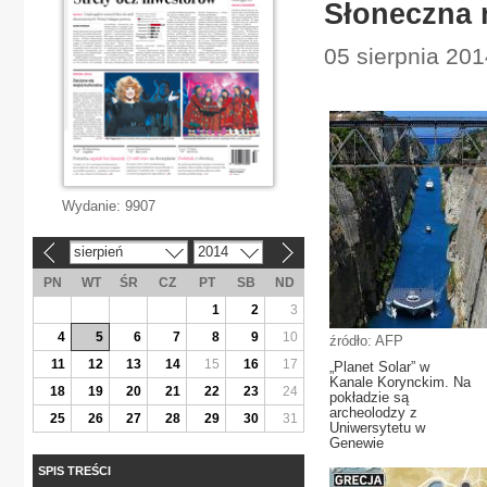
Słoneczna 
05 sierpnia 201
Wydanie:
9907
sierpień
2014
«
»
PN
WT
ŚR
CZ
PT
SB
ND
1
2
3
4
5
6
7
8
9
10
źródło: AFP
11
12
13
14
15
16
17
„Planet Solar” w
Kanale Korynckim. Na
18
19
20
21
22
23
24
pokładzie są
archeolodzy z
25
26
27
28
29
30
31
Uniwersytetu w
Genewie
SPIS TREŚCI