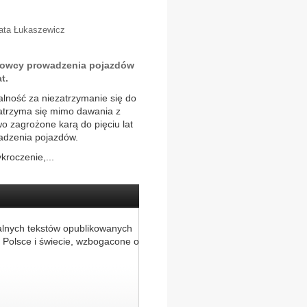
gata Łukaszewicz
rowcy prowadzenia pojazdów
t.
alność za niezatrzymanie się do
 zatrzyma się mimo dawania z
o zagrożone karą do pięciu lat
wadzenia pojazdów.
kroczenie,...
alnych tekstów opublikowanych
 Polsce i świecie, wzbogacone o