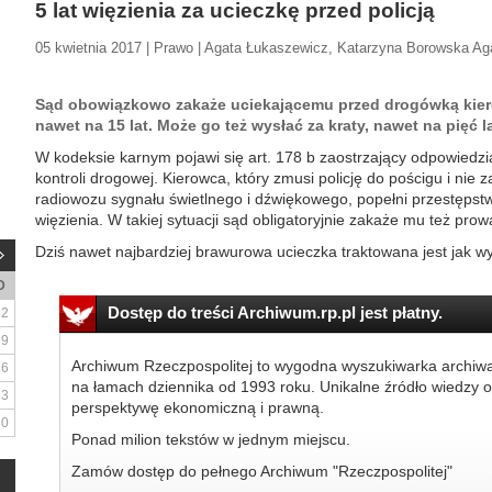
5 lat więzienia za ucieczkę przed policją
05 kwietnia 2017 | Prawo | Agata Łukaszewicz, Katarzyna Borowska A
Sąd obowiązkowo zakaże uciekającemu przed drogówką kie
nawet na 15 lat. Może go też wysłać za kraty, nawet na pięć la
W kodeksie karnym pojawi się art. 178 b zaostrzający odpowiedzi
kontroli drogowej. Kierowca, który zmusi policję do pościgu i nie
radiowozu sygnału świetlnego i dźwiękowego, popełni przestępstw
więzienia. W takiej sytuacji sąd obligatoryjnie zakaże mu też pro
Dziś nawet najbardziej brawurowa ucieczka traktowana jest jak wy
D
Dostęp do treści Archiwum.rp.pl jest płatny.
2
9
Archiwum Rzeczpospolitej to wygodna wyszukiwarka archiw
16
na łamach dziennika od 1993 roku. Unikalne źródło wiedzy o
23
perspektywę ekonomiczną i prawną.
30
Ponad milion tekstów w jednym miejscu.
Zamów dostęp do pełnego Archiwum "Rzeczpospolitej"