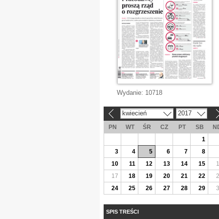
Wydanie:
10718
kwiecień
2017
«
»
PN
WT
ŚR
CZ
PT
SB
N
1
3
4
5
6
7
8
10
11
12
13
14
15
17
18
19
20
21
22
24
25
26
27
28
29
SPIS TREŚCI