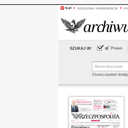
SZKOLENIA I KONFERENCJE
PO
Prawo
SZUKAJ W:
Chcesz uzyskać dostę