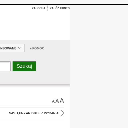
ZALOGUJ
ZAŁÓŻ KONTO
ANSOWANE
+ POMOC
A
A
A
NASTĘPNY ARTYKUŁ Z WYDANIA