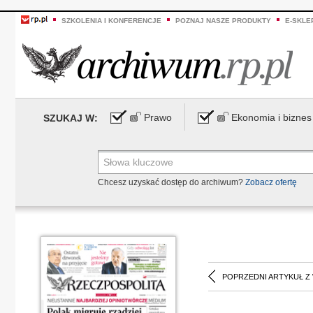
SZKOLENIA I KONFERENCJE
POZNAJ NASZE PRODUKTY
E-SKLE
Prawo
Ekonomia i biznes
SZUKAJ W:
Chcesz uzyskać dostęp do archiwum?
Zobacz ofertę
POPRZEDNI ARTYKUŁ Z