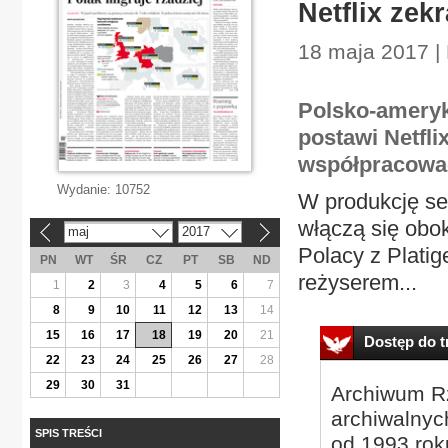
Netflix zek
18 maja 2017 |
Polsko-ameryk
postawi Netfli
współpracować
Wydanie:
10752
W produkcję ser
włączą się obo
maj
2017
«
»
Polacy z Plati
PN
WT
ŚR
CZ
PT
SB
ND
reżyserem...
1
2
3
4
5
6
7
8
9
10
11
12
13
14
15
16
17
18
19
20
21
Dostęp do tr
22
23
24
25
26
27
28
29
30
31
Archiwum Rz
archiwalnyc
SPIS TREŚCI
od 1993 roku