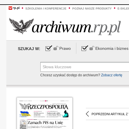
SZKOLENIA I KONFERENCJE
POZNAJ NASZE PRODUKTY
E-SKLE
Prawo
Ekonomia i biznes
SZUKAJ W:
Chcesz uzyskać dostęp do archiwum?
Zobacz ofertę
POPRZEDNI ARTYKUŁ Z