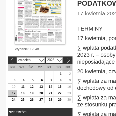
PODATKOW
17 kwietnia 2023
TERMINY
17 kwietnia, po
∑ wpłata podat
Wydanie:
12548
2023 r. – osoby
kwiecień
2023
nieposiadające
«
»
PN
WT
ŚR
CZ
PT
SB
ND
20 kwietnia, cz
1
2
∑ wpłata za mar
3
4
5
6
7
8
9
dochodowy od o
10
11
12
13
14
15
16
17
18
19
20
21
22
23
∑ wpłata za ma
24
25
26
27
28
29
30
ze stosunku pr
SPIS TREŚCI
∑ wpłata za mar