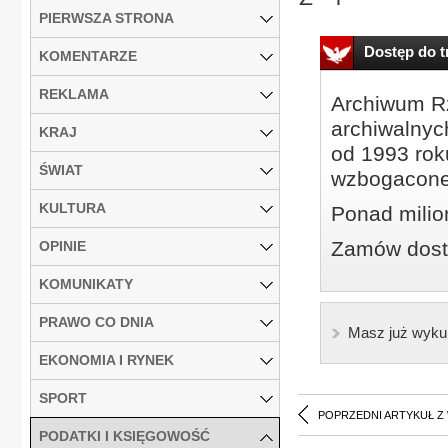
PIERWSZA STRONA
Dostęp do tr
KOMENTARZE
REKLAMA
Archiwum Rz
archiwalnyc
KRAJ
od 1993 roku
ŚWIAT
wzbogacone
KULTURA
Ponad milio
Zamów dostę
OPINIE
KOMUNIKATY
PRAWO CO DNIA
Masz już wyku
EKONOMIA I RYNEK
SPORT
POPRZEDNI ARTYKUŁ Z
PODATKI I KSIĘGOWOŚĆ