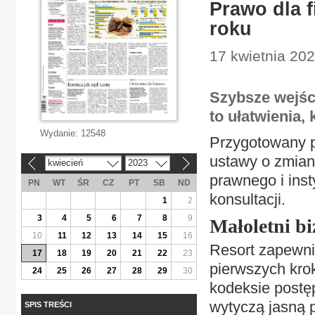
Prawo dla f
roku
17 kwietnia 20
Szybsze wejści
to ułatwienia,
Wydanie:
12548
Przygotowany pr
ustawy o zmian
kwiecień
2023
«
»
prawnego i inst
PN
WT
ŚR
CZ
PT
SB
ND
konsultacji.
1
2
3
4
5
6
7
8
9
Małoletni b
10
11
12
13
14
15
16
Resort zapewni
17
18
19
20
21
22
23
pierwszych kro
24
25
26
27
28
29
30
kodeksie postę
wytyczą jasną 
SPIS TREŚCI