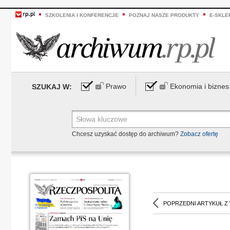
SZKOLENIA I KONFERENCJE
POZNAJ NASZE PRODUKTY
E-SKLE
Prawo
Ekonomia i biznes
SZUKAJ W:
Chcesz uzyskać dostęp do archiwum?
Zobacz ofertę
POPRZEDNI ARTYKUŁ Z