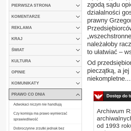
zgodą sądu op
PIERWSZA STRONA
działalności g
KOMENTARZE
prawny Grzegor
Przedsiębiorcó
REKLAMA
„wszechstronne
KRAJ
należałoby rac
ŚWIAT
to ułatwiać – w
KULTURA
Od przedsiębio
pieczątką, a je
OPINIE
niekompletne...
KOMUNIKATY
PRAWO CO DNIA
Dostęp do tr
Adwokaci niczym nie handlują
Archiwum Rz
Czy komisja ma prawo wymierzać
archiwalnyc
sprawiedliwość
od 1993 roku
Dobroczynne zrzutki jednak bez