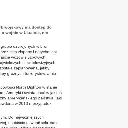
atyk wojskowy ma dostęp do
 o wojnie w Ukrainie, nie
u grupie uzbrojonych w broń
zez nich złapany i natychmiast
anaście wozów służbowych,
największych sieci telewizyjnych
 została zaplanowana, jakby
upy groźnych terrorystów, a nie
scowości North Dighton w stanie
mi Ameryki i świata choć w jakimś
yzny amerykańskiego państwa, jaki
nowdena w 2013 r. przypadek
nym. Do najważniejszych
wej, osobiście dzwonił sekretarz