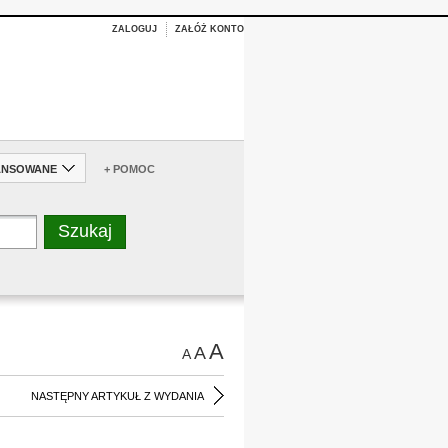
ZALOGUJ
ZAŁÓŻ KONTO
ANSOWANE
+ POMOC
A
A
A
NASTĘPNY ARTYKUŁ Z WYDANIA