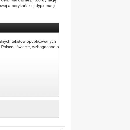
 gen. Mark Milley. Koordynację
wej amerykańskiej dyplomacji
alnych tekstów opublikowanych
 Polsce i świecie, wzbogacone o