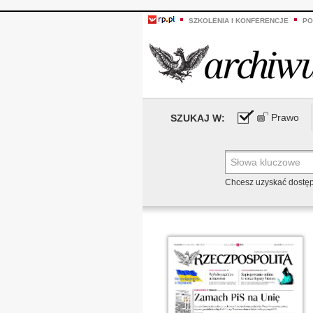
SZKOLENIA I KONFERENCJE
PO
Prawo
SZUKAJ W:
Chcesz uzyskać dostę