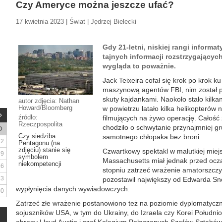
Czy Ameryce można jeszcze ufać?
17 kwietnia 2023 | Świat | Jędrzej Bielecki
Gdy 21-letni, niskiej rangi inform
tajnych informacji rozstrzygających
wygląda to poważnie.
Jack Teixeira cofał się krok po krok k
maszynową agentów FBI, nim został pr
skuty kajdankami. Naokoło stało kilk
autor zdjęcia: Nathan
Howard/Bloomberg
w powietrzu latało kilka helikopterów 
źródło:
filmujących na żywo operację. Całość
Rzeczpospolita
chodziło o schwytanie przynajmniej gr
D
Czy siedziba
samotnego chłopaka bez broni.
2
Pentagonu (na
zdjęciu) stanie się
Czwartkowy spektakl w malutkiej miej
9
symbolem
Massachusetts miał jednak przed ocza
niekompetencji
16
stopniu zatrzeć wrażenie amatorszcz
23
pozostawił największy od Edwarda S
wypłynięcia danych wywiadowczych.
30
Zatrzeć złe wrażenie postanowiono też na poziomie dyplomatycz
sojuszników USA, w tym do Ukrainy, do Izraela czy Korei Południo