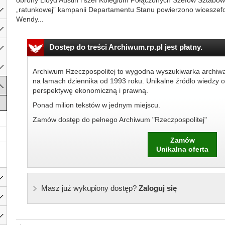
obrony Lloyd Austin i szef Kolegium Połączonych Szefów Sztabów
„ratunkowej” kampanii Departamentu Stanu powierzono wiceszefo
Wendy...
Dostęp do treści Archiwum.rp.pl jest płatny.
Archiwum Rzeczpospolitej to wygodna wyszukiwarka archiw
na łamach dziennika od 1993 roku. Unikalne źródło wiedzy o
perspektywę ekonomiczną i prawną.
Ponad milion tekstów w jednym miejscu.
Zamów dostęp do pełnego Archiwum "Rzeczpospolitej"
Zamów
Unikalna oferta
Masz już wykupiony dostęp?
Zaloguj się