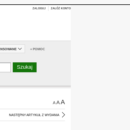
ZALOGUJ
ZAŁÓŻ KONTO
ANSOWANE
+ POMOC
A
A
A
NASTĘPNY ARTYKUŁ Z WYDANIA