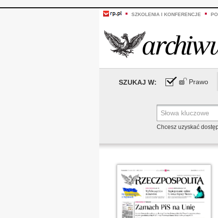
SZKOLENIA I KONFERENCJE
PO
Prawo
SZUKAJ W:
Chcesz uzyskać dostę