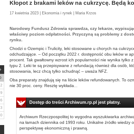
Kłopot z brakami leków na cukrzycę. Będą k
17 kwietnia 2023 | Ekonomia i rynek | Maria Krzos
Narodowy Fundusz Zdrowia sprawdza, czy lekarze, wypisując 
właściwy poziom odpłatności. Przyczyną są problemy z dost
rynku.
Chodzi o Ozempic i Trulicity, leki stosowane u chorych na cukrzycę
odchudzające. – Od początku 2022 r. dostępność obu leków w apt
procent. Tak gwałtowny wzrost ich popularności nie wynika tylko z
typu 2. Leki te są przepisywane z refundacją również dla osób, k
stosowania, lecz chcą tylko schudnąć – uważa NFZ.
D
Oba preparaty znajdują się na liście leków refundowanych. To ozn
2
nie 30 proc. ceny. Resztę wykłada...
9
16
Dostęp do treści Archiwum.rp.pl jest płatny.
23
30
Archiwum Rzeczpospolitej to wygodna wyszukiwarka archiw
na łamach dziennika od 1993 roku. Unikalne źródło wiedzy o
perspektywę ekonomiczną i prawną.