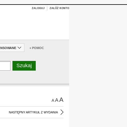
ZALOGUJ
ZAŁÓŻ KONTO
ANSOWANE
+ POMOC
A
A
A
NASTĘPNY ARTYKUŁ Z WYDANIA