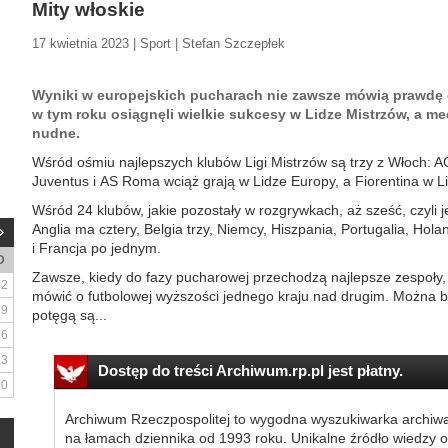
Mity włoskie
17 kwietnia 2023 | Sport | Stefan Szczepłek
Wyniki w europejskich pucharach nie zawsze mówią prawdę o 
w tym roku osiągnęli wielkie sukcesy w Lidze Mistrzów, a me
nudne.
Wśród ośmiu najlepszych klubów Ligi Mistrzów są trzy z Włoch: AC 
Juventus i AS Roma wciąż grają w Lidze Europy, a Fiorentina w Li
Wśród 24 klubów, jakie pozostały w rozgrywkach, aż sześć, czyli 
Anglia ma cztery, Belgia trzy, Niemcy, Hiszpania, Portugalia, Hol
i Francja po jednym.
D
Zawsze, kiedy do fazy pucharowej przechodzą najlepsze zespoły, l
2
mówić o futbolowej wyższości jednego kraju nad drugim. Można b
9
potęgą są...
16
23
Dostęp do treści Archiwum.rp.pl jest płatny.
30
Archiwum Rzeczpospolitej to wygodna wyszukiwarka archiw
na łamach dziennika od 1993 roku. Unikalne źródło wiedzy o