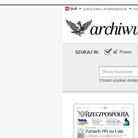
SZKOLENIA I KONFERENCJE
PO
Prawo
SZUKAJ W:
Chcesz uzyskać dostę