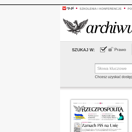
SZKOLENIA I KONFERENCJE
PO
Prawo
SZUKAJ W:
Chcesz uzyskać dostę