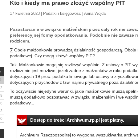
Kto i kiedy ma prawo złożyć wspólny PIT
17 kwietnia 2023 | Podatki i księgowość | Anna Wojda
Pozostawanie w związku małżeńskim przez cały rok nie zaws
preferencyjnej formy opodatkowania. Podobnie nie zawsze
rodzicem.
∑ Oboje małżonkowie prowadzą działalność gospodarczą. Oboje ro
podatkowej. Czy mogą złożyć wspólny PIT?
Tak. Małżonkowie mogą się rozliczyć wspólnie. Z ustawy o PIT wy
rozliczenie jest możliwe, jeżeli żadne z małżonków w roku podat
dotyczących 19 proc. podatku liniowego lub ustawy o zryczałtow
D
dotyczących przychodów z tzw. najmu prywatnego poza działalno
2
To oczywiście niejedyne warunki, jakie małżonkowie muszą spełni
9
muszą dodatkowo pozostawać w związku małżeńskim i we wspólno
podatkowy...
16
23
30
Dostęp do treści Archiwum.rp.pl jest płatny.
Archiwum Rzeczpospolitej to wygodna wyszukiwarka archiw