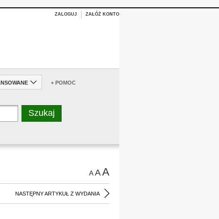
ZALOGUJ
ZAŁÓŻ KONTO
ANSOWANE
+ POMOC
A
A
A
NASTĘPNY ARTYKUŁ Z WYDANIA