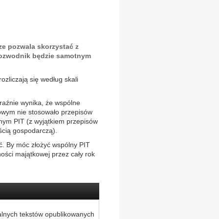
ze pozwala skorzystać z
 rozwodnik będzie samotnym
zliczają się według skali
raźnie wynika, że wspólne
kowym nie stosowało przepisów
anym PIT (z wyjątkiem przepisów
ścią gospodarczą).
ć. By móc złożyć wspólny PIT
ści majątkowej przez cały rok
alnych tekstów opublikowanych