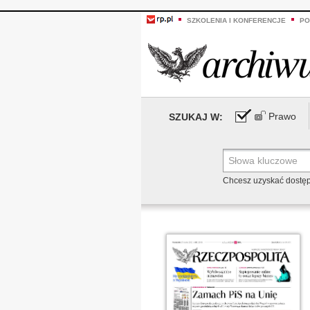
SZKOLENIA I KONFERENCJE
PO
Prawo
SZUKAJ W:
Chcesz uzyskać dostę