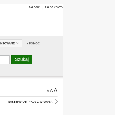
ZALOGUJ
ZAŁÓŻ KONTO
ANSOWANE
+ POMOC
A
A
A
NASTĘPNY ARTYKUŁ Z WYDANIA