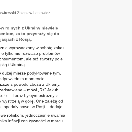
Skwirowski Zbigniew Lentowicz
w rolnych z Ukrainy niewiele
ntom, za to przysłuży się do
jacjach z Rosją.
esznie wprowadzony w sobotę zakaz
nie tylko nie rozwiąże problemów
 konsumentom, ale też stworzy pole
ską i Ukrainą.
w dużej mierze podyktowane tym,
w odpowiednim momencie.
iższe z powodu zboża z Ukrainy,
o przedstawiane – mówi „Rz” Jakub
cole. – Teraz byłbym ostrożny z
y wystrzelą w górę. One zależą od
u, spadały nawet w Rosji – dodaje.
kowe rolnikom, jednocześnie uwalnia
ika inflacji cen żywności w marcu