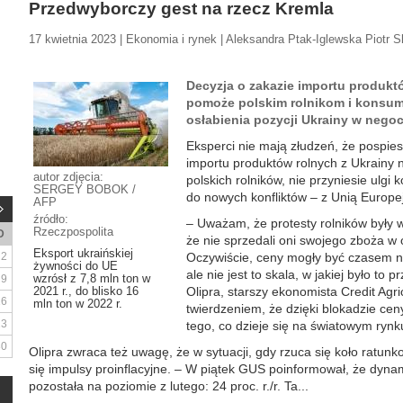
Przedwyborczy gest na rzecz Kremla
17 kwietnia 2023 | Ekonomia i rynek | Aleksandra Ptak-Iglewska Piotr 
Decyzja o zakazie importu produktó
pomoże polskim rolnikom i konsume
osłabienia pozycji Ukrainy w negoc
Eksperci nie mają złudzeń, że pospi
importu produktów rolnych z Ukrainy 
autor zdjęcia:
polskich rolników, nie przyniesie ulgi
SERGEY BOBOK /
do nowych konfliktów – z Unią Europej
AFP
źródło:
– Uważam, że protesty rolników były 
Rzeczpospolita
D
że nie sprzedali oni swojego zboża 
Eksport ukraińskiej
2
Oczywiście, ceny mogły być czasem n
żywności do UE
ale nie jest to skala, w jakiej było t
wzrósł z 7,8 mln ton w
9
2021 r., do blisko 16
Olipra, starszy ekonomista Credit Agri
16
mln ton w 2022 r.
twierdzeniem, że dzięki blokadzie cen
23
tego, co dzieje się na światowym rynk
30
Olipra zwraca też uwagę, że w sytuacji, gdy rzuca się koło ratun
się impulsy proinflacyjne. – W piątek GUS poinformował, że dynam
pozostała na poziomie z lutego: 24 proc. r./r. Ta...