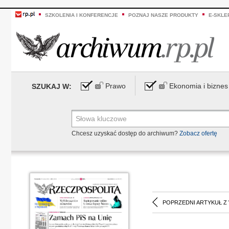
SZKOLENIA I KONFERENCJE
POZNAJ NASZE PRODUKTY
E-SKLE
Prawo
Ekonomia i biznes
SZUKAJ W:
Chcesz uzyskać dostęp do archiwum?
Zobacz ofertę
POPRZEDNI ARTYKUŁ Z