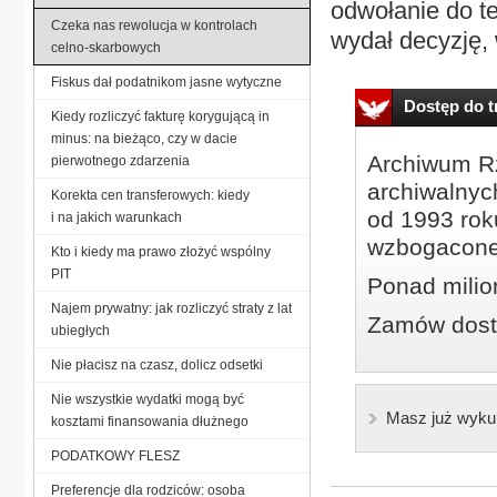
odwołanie do t
Czeka nas rewolucja w kontrolach
wydał decyzję, 
celno-skarbowych
Fiskus dał podatnikom jasne wytyczne
Dostęp do tr
Kiedy rozliczyć fakturę korygującą in
minus: na bieżąco, czy w dacie
Archiwum Rz
pierwotnego zdarzenia
archiwalnyc
Korekta cen transferowych: kiedy
od 1993 roku
i na jakich warunkach
wzbogacone
Kto i kiedy ma prawo złożyć wspólny
PIT
Ponad milio
Najem prywatny: jak rozliczyć straty z lat
Zamów dostę
ubiegłych
Nie płacisz na czasz, dolicz odsetki
Nie wszystkie wydatki mogą być
Masz już wyku
kosztami finansowania dłużnego
PODATKOWY FLESZ
Preferencje dla rodziców: osoba