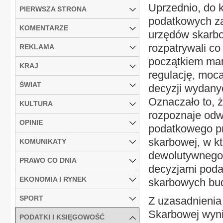
Uprzednio, do 
PIERWSZA STRONA
podatkowych z
KOMENTARZE
urzędów skarbo
rozpatrywali co
REKLAMA
początkiem mar
KRAJ
regulację, moc
ŚWIAT
decyzji wydany
Oznaczało to, ż
KULTURA
rozpoznaje odw
OPINIE
podatkowego pr
skarbowej, w kt
KOMUNIKATY
dewolutywnego 
PRAWO CO DNIA
decyzjami poda
EKONOMIA I RYNEK
skarbowych bud
SPORT
Z uzasadnienia 
Skarbowej wynik
PODATKI I KSIĘGOWOŚĆ