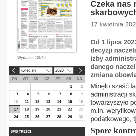
Czeka nas 
skarbowyc
17 kwietnia 202
Od 1 lipca 202
decyzji nacze
izby administr
Wydanie:
12548
danego naczel
kwiecień
2023
«
»
zmiana obowią
PN
WT
ŚR
CZ
PT
SB
ND
Minęło sześć l
1
2
administracji 
3
4
5
6
7
8
9
towarzyszyło po
10
11
12
13
14
15
16
m.in. weryfiko
17
18
19
20
21
22
23
24
25
26
27
28
29
30
podatkowego, tj
Spore kontr
SPIS TREŚCI