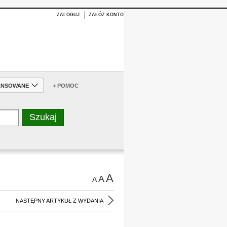
ZALOGUJ
ZAŁÓŻ KONTO
ANSOWANE
+ POMOC
A
A
A
NASTĘPNY ARTYKUŁ Z WYDANIA