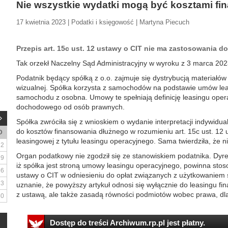
Nie wszystkie wydatki mogą być kosztami f
17 kwietnia 2023 | Podatki i księgowość | Martyna Piecuch
Przepis art. 15c ust. 12 ustawy o CIT nie ma zastosowania d
Tak orzekł Naczelny Sąd Administracyjny w wyroku z 3 marca 2023
Podatnik będący spółką z o.o. zajmuje się dystrybucją materiałó
wizualnej. Spółka korzysta z samochodów na podstawie umów lea
samochodu z osobna. Umowy te spełniają definicję leasingu oper
dochodowego od osób prawnych.
Spółka zwróciła się z wnioskiem o wydanie interpretacji indywidual
do kosztów finansowania dłużnego w rozumieniu art. 15c ust. 12 
D
leasingowej z tytułu leasingu operacyjnego. Sama twierdziła, że n
2
Organ podatkowy nie zgodził się ze stanowiskiem podatnika. Dyrekto
9
iż spółka jest stroną umowy leasingu operacyjnego, powinna stoso
16
ustawy o CIT w odniesieniu do opłat związanych z użytkowaniem 
23
uznanie, że powyższy artykuł odnosi się wyłącznie do leasingu f
z ustawą, ale także zasadą równości podmiotów wobec prawa, dla
30
Dostęp do treści Archiwum.rp.pl jest płatny.