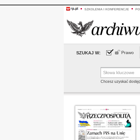
SZKOLENIA I KONFERENCJE
PO
Prawo
SZUKAJ W:
Chcesz uzyskać dostę