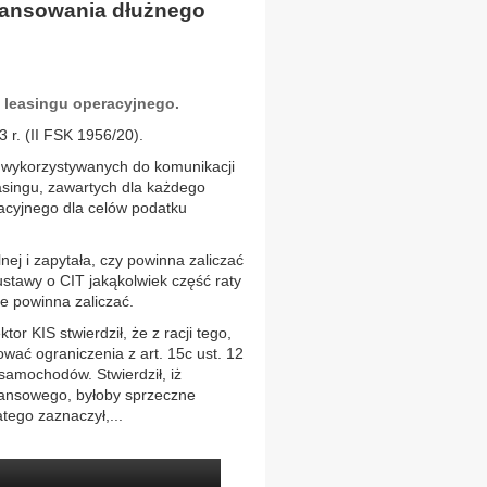
inansowania dłużnego
o leasingu operacyjnego.
 r. (II FSK 1956/20).
w wykorzystywanych do komunikacji
singu, zawartych dla każdego
acyjnego dla celów podatku
nej i zapytała, czy powinna zaliczać
ustawy o CIT jakąkolwiek część raty
ie powinna zaliczać.
r KIS stwierdził, że z racji tego,
wać ograniczenia z art. 15c ust. 12
samochodów. Stwierdził, iż
inansowego, byłoby sprzeczne
tego zaznaczył,...