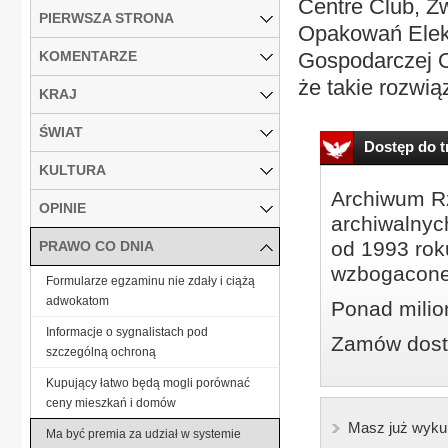
Centre Club, Z
PIERWSZA STRONA
Opakowań Elekt
KOMENTARZE
Gospodarczej O
że takie rozwią
KRAJ
ŚWIAT
Dostęp do tr
KULTURA
Archiwum Rz
OPINIE
archiwalnyc
od 1993 roku
PRAWO CO DNIA
wzbogacone
Formularze egzaminu nie zdały i ciążą
adwokatom
Ponad milio
Informacje o sygnalistach pod
Zamów dostę
szczególną ochroną
Kupujący łatwo będą mogli porównać
ceny mieszkań i domów
Masz już wyku
Ma być premia za udział w systemie