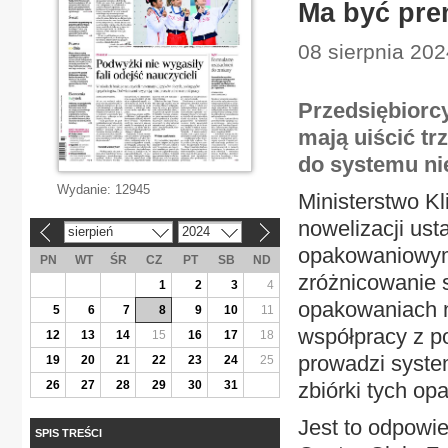
Ma być pre
08 sierpnia 202
Przedsiębiorcy
mają uiścić tr
do systemu ni
Wydanie:
12945
Ministerstwo K
nowelizacji us
sierpień
2024
«
»
opakowaniowym
PN
WT
ŚR
CZ
PT
SB
ND
zróżnicowanie 
1
2
3
4
opakowaniach n
5
6
7
8
9
10
11
współpracy z po
12
13
14
15
16
17
18
prowadzi syste
19
20
21
22
23
24
25
26
27
28
29
30
31
zbiórki tych opa
Jest to odpowi
SPIS TREŚCI