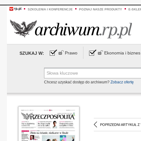
SZKOLENIA I KONFERENCJE
POZNAJ NASZE PRODUKTY
E-SKLE
Prawo
Ekonomia i biznes
SZUKAJ W:
Chcesz uzyskać dostęp do archiwum?
Zobacz ofertę
POPRZEDNI ARTYKUŁ Z