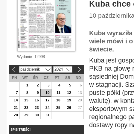
Kuba chce
10 października
Kuba wyraziła
wiele mówi i o
świecie.
Wydanie:
12998
Kuba jest gosp
PKB na głowę m
październik
2024
«
»
sąsiedniej Dom
PN
WT
ŚR
CZ
PT
SB
ND
w stagnacji. Sz
1
2
3
4
5
6
puste półki (pr
7
8
9
10
11
12
13
walutę), w kon
14
15
16
17
18
19
20
eksportowym są
21
22
23
24
25
26
27
28
29
30
31
regionalnego p
dostawy ropy n
SPIS TREŚCI