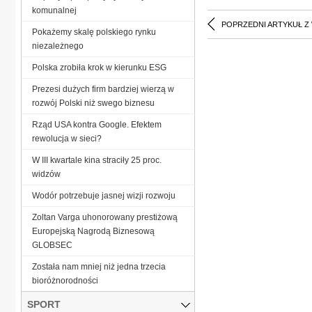
komunalnej
POPRZEDNI ARTYKUŁ Z
Pokażemy skalę polskiego rynku
niezależnego
Polska zrobiła krok w kierunku ESG
Prezesi dużych firm bardziej wierzą w
rozwój Polski niż swego biznesu
Rząd USA kontra Google. Efektem
rewolucja w sieci?
W III kwartale kina straciły 25 proc.
widzów
Wodór potrzebuje jasnej wizji rozwoju
Zoltan Varga uhonorowany prestiżową
Europejską Nagrodą Biznesową
GLOBSEC
Została nam mniej niż jedna trzecia
bioróżnorodności
SPORT