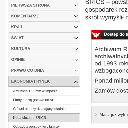
BRICS – powsta
PIERWSZA STRONA
gospodarek rozwi
KOMENTARZE
skrót wymyślił 
KRAJ
Dostęp do tr
ŚWIAT
Archiwum Rz
KULTURA
archiwalnyc
OPINIE
od 1993 roku
wzbogacone
PRAWO CO DNIA
Ponad milio
EKONOMIA I RYNEK
Zamów dostę
Amunicja 155 mm w impasie
Firmy nie są gotowe na AI
Główni aktorzy działający lokalnie
Masz już wyku
Kuba chce do BRICS
Odpady z perspektywy branży