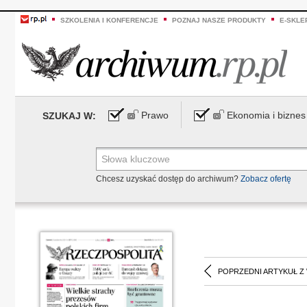
SZKOLENIA I KONFERENCJE
POZNAJ NASZE PRODUKTY
E-SKLE
Prawo
Ekonomia i biznes
SZUKAJ W:
Chcesz uzyskać dostęp do archiwum?
Zobacz ofertę
POPRZEDNI ARTYKUŁ Z