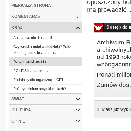
opuszczony hote
PIERWSZA STRONA
ma prowadzić..
KOMENTARZE
Dostęp do tr
KRAJ
Autocasco nie dla policji
Archiwum Rz
Czy wróci handel w niedzielę? Polska
archiwalnyc
2050 będzie o to zabiegać
od 1993 roku
Dziwne kroki resortu
wzbogacone
PO i PiS idą na zwarcie
Ponad milio
Podatnicy dla organizacji LGBT
Zamów dostę
Pożary dziełem rosyjskich służb?
ŚWIAT
Masz już wyku
KULTURA
OPINIE