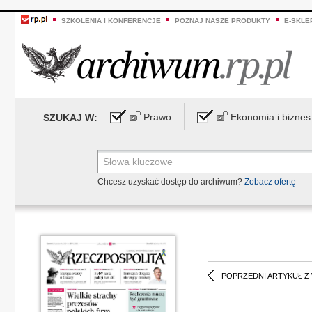
SZKOLENIA I KONFERENCJE
POZNAJ NASZE PRODUKTY
E-SKLE
Prawo
Ekonomia i biznes
SZUKAJ W:
Chcesz uzyskać dostęp do archiwum?
Zobacz ofertę
POPRZEDNI ARTYKUŁ Z