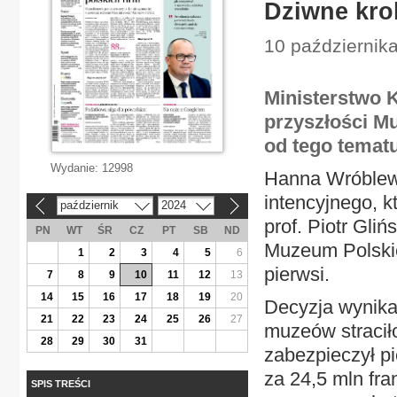
Dziwne krok
10 października
Ministerstwo K
przyszłości M
od tego tematu
Wydanie:
12998
Hanna Wróblewsk
intencyjnego, k
październik
2024
«
»
prof. Piotr Gli
PN
WT
ŚR
CZ
PT
SB
ND
Muzeum Polskie
1
2
3
4
5
6
pierwsi.
7
8
9
10
11
12
13
14
15
16
17
18
19
20
Decyzja wynikał
21
22
23
24
25
26
27
muzeów straciło
28
29
30
31
zabezpieczył pi
za 24,5 mln fr
SPIS TREŚCI