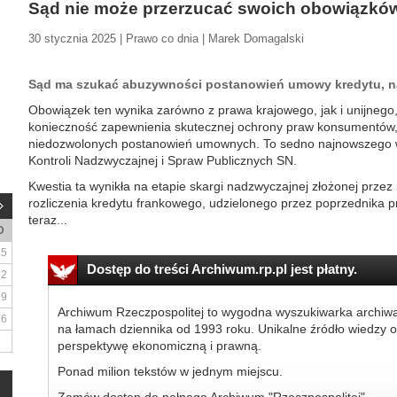
Sąd nie może przerzucać swoich obowiązków
30 stycznia 2025 | Prawo co dnia | Marek Domagalski
Sąd ma szukać abuzywności postanowień umowy kredytu, n
Obowiązek ten wynika zarówno z prawa krajowego, jak i unijnego,
konieczność zapewnienia skutecznej ochrony praw konsumentów,
niedozwolonych postanowień umownych. To sedno najnowszego w
Kontroli Nadzwyczajnej i Spraw Publicznych SN.
Kwestia ta wynikła na etapie skargi nadzwyczajnej złożonej prze
rozliczenia kredytu frankowego, udzielonego przez poprzednika 
teraz...
D
5
Dostęp do treści Archiwum.rp.pl jest płatny.
12
19
Archiwum Rzeczpospolitej to wygodna wyszukiwarka archiw
26
na łamach dziennika od 1993 roku. Unikalne źródło wiedzy o
perspektywę ekonomiczną i prawną.
Ponad milion tekstów w jednym miejscu.