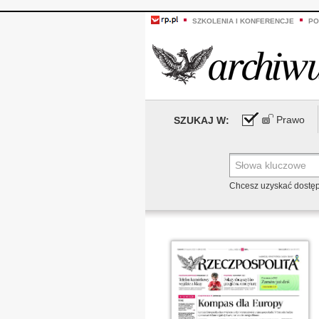
SZKOLENIA I KONFERENCJE
PO
Prawo
SZUKAJ W:
Chcesz uzyskać dostę