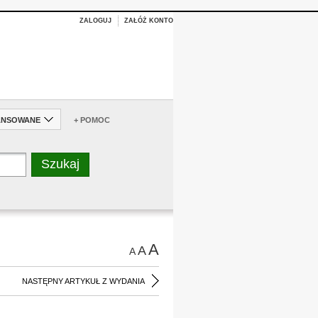
ZALOGUJ
ZAŁÓŻ KONTO
ANSOWANE
+ POMOC
A
A
A
NASTĘPNY ARTYKUŁ Z WYDANIA