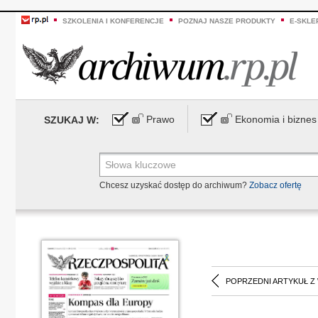
SZKOLENIA I KONFERENCJE
POZNAJ NASZE PRODUKTY
E-SKLE
Prawo
Ekonomia i biznes
SZUKAJ W:
Chcesz uzyskać dostęp do archiwum?
Zobacz ofertę
POPRZEDNI ARTYKUŁ Z