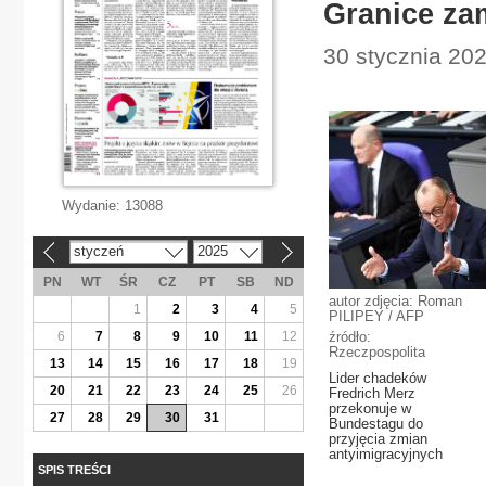
Granice za
30 stycznia 202
Wydanie:
13088
styczeń
2025
«
»
PN
WT
ŚR
CZ
PT
SB
ND
autor zdjęcia: Roman
1
2
3
4
5
PILIPEY / AFP
6
7
8
9
10
11
12
źródło:
Rzeczpospolita
13
14
15
16
17
18
19
Lider chadeków
20
21
22
23
24
25
26
Fredrich Merz
przekonuje w
27
28
29
30
31
Bundestagu do
przyjęcia zmian
antyimigracyjnych
SPIS TREŚCI