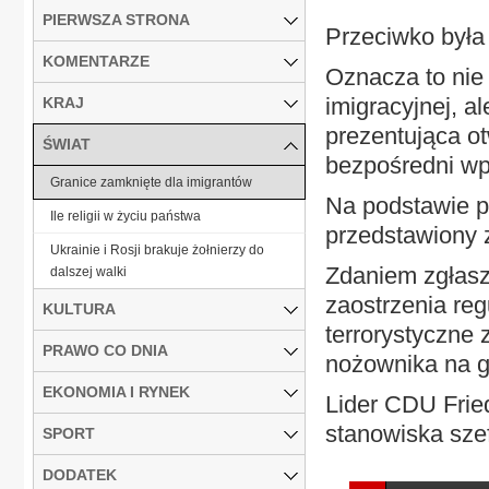
PIERWSZA STRONA
Przeciwko była 
KOMENTARZE
Oznacza to nie 
imigracyjnej, a
KRAJ
prezentująca ot
ŚWIAT
bezpośredni wpł
Granice zamknięte dla imigrantów
Na podstawie pr
Ile religii w życiu państwa
przedstawiony z
Ukrainie i Rosji brakuje żołnierzy do
Zdaniem zgłasz
dalszej walki
zaostrzenia reg
KULTURA
terrorystyczne 
PRAWO CO DNIA
nożownika na g
EKONOMIA I RYNEK
Lider CDU Frie
stanowiska szef
SPORT
DODATEK