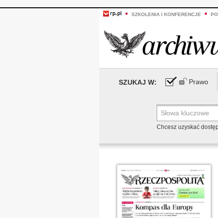
SZKOLENIA I KONFERENCJE
PO
Prawo
SZUKAJ W:
Chcesz uzyskać dostę