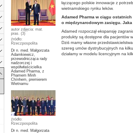
łączącego polskie innowacje z potrze
wietnamskiego rynku leków.
Adamed Pharma w ciągu ostatnich 
o międzynarodowym zasięgu. Jaka 
autor zdjęcia: mat.
Adamed rozpoczął ekspansję zagranic
pras. (3)
produkty są dostępne dla pacjentów w 
źródło:
Dziś mamy własne przedstawicielstwa
Rzeczpospolita
szereg umów dystrybucyjnych na kilku
Dr n. med. Małgorzata
działamy w modelu licencyjnym na kilk
Adamkiewicz,
przewodnicząca rady
nadzorczej i
współwłaścicielka
Adamed Pharma, z
Phamem Minh
Chínhem, premierem
Wietnamu
źródło:
Rzeczpospolita
Dr n. med. Małgorzata