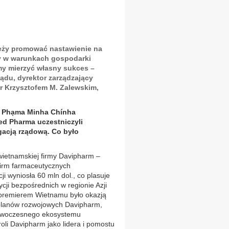
m
leży promować nastawienie na
my w warunkach gospodarki
śmy mierzyć własny sukces –
ądu, dyrektor zarządzający
 Krzysztofem M. Zalewskim,
u Phạma Minha Chínha
ed Pharma uczestniczyli
gacją rządową. Co było
wietnamskiej firmy Davipharm –
 firm farmaceutycznych
i wyniosła 60 mln dol., co plasuje
cji bezpośrednich w regionie Azji
 premierem Wietnamu było okazją
 planów rozwojowych Davipharm,
owoczesnego ekosystemu
oli Davipharm jako lidera i pomostu