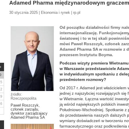
Adamed Pharma międzynarodowym gracze
30 stycznia 2025 | Ekonomia i rynek | rp.pl
Od początku działalności firmy na
internacjonalizację. Funkcjonuje
światowej i to w tej skali powinni
mówi Paweł Roszczyk, członek zarz
Adamed Pharma SA w rozmowie z dr
prezesem Instytutu Boyma.
Podczas wizyty premiera Wietnam
w Warszawie przedstawiciele Adam
w indywidualnym spotkaniu z dele
D
przedmiotem rozmowy?
5
Od 2017 r. Adamed jest właścicielem 
12
jednej z najszybciej rozwijających się
źródło:
19
Rzeczpospolita
w Wietnamie. Łączna wartość inwestycj
26
ją wśród największych polskich inwesty
Paweł Roszczyk,
członek zarządu,
Południowo-Wschodniej. Spotkanie z
dyrektor zarządzajacy
do przedstawienia naszych dalszych
Adamed Pharma SA
wymiany doświadczeń w tworzeniu n
farmaceutycznego oraz podkreślenia r