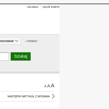
ZALOGUJ
ZAŁÓŻ KONTO
ANSOWANE
+ POMOC
A
A
A
NASTĘPNY ARTYKUŁ Z WYDANIA