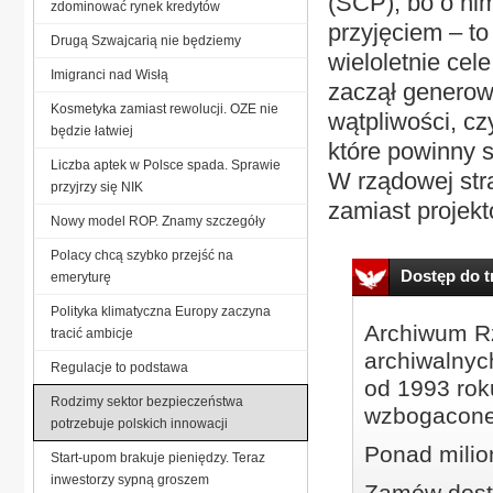
(SCP), bo o ni
zdominować rynek kredytów
przyjęciem – t
Drugą Szwajcarią nie będziemy
wieloletnie cel
Imigranci nad Wisłą
zaczął generow
Kosmetyka zamiast rewolucji. OZE nie
wątpliwości, cz
będzie łatwiej
które powinny 
Liczba aptek w Polsce spada. Sprawie
W rządowej stra
przyjrzy się NIK
zamiast projekt
Nowy model ROP. Znamy szczegóły
Polacy chcą szybko przejść na
Dostęp do tr
emeryturę
Polityka klimatyczna Europy zaczyna
Archiwum Rz
tracić ambicje
archiwalnyc
Regulacje to podstawa
od 1993 roku
Rodzimy sektor bezpieczeństwa
wzbogacone
potrzebuje polskich innowacji
Ponad milio
Start-upom brakuje pieniędzy. Teraz
inwestorzy sypną groszem
Zamów dostę