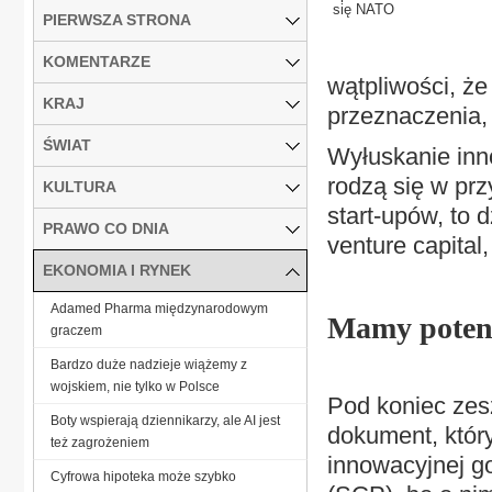
się NATO
PIERWSZA STRONA
KOMENTARZE
wątpliwości, że
KRAJ
przeznaczenia,
ŚWIAT
Wyłuskanie inn
rodzą się w pr
KULTURA
start-upów, to 
PRAWO CO DNIA
venture capital
EKONOMIA I RYNEK
Adamed Pharma międzynarodowym
Mamy poten
graczem
Bardzo duże nadzieje wiążemy z
wojskiem, nie tylko w Polsce
Pod koniec zesz
Boty wspierają dziennikarzy, ale AI jest
dokument, któr
też zagrożeniem
innowacyjnej go
Cyfrowa hipoteka może szybko