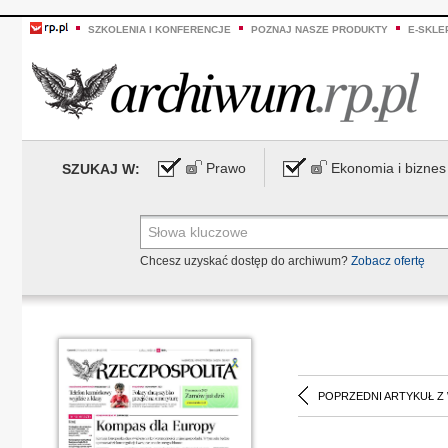
SZKOLENIA I KONFERENCJE
POZNAJ NASZE PRODUKTY
E-SKLE
Prawo
Ekonomia i biznes
SZUKAJ W:
Chcesz uzyskać dostęp do archiwum?
Zobacz ofertę
POPRZEDNI ARTYKUŁ Z