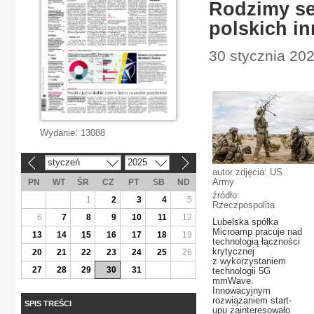
Rodzimy se
polskich i
30 stycznia 202
Wydanie:
13088
styczeń
2025
«
»
autor zdjęcia: US
Army
PN
WT
ŚR
CZ
PT
SB
ND
źródło:
1
2
3
4
5
Rzeczpospolita
6
7
8
9
10
11
12
Lubelska spółka
Microamp pracuje nad
13
14
15
16
17
18
19
technologią łączności
krytycznej
20
21
22
23
24
25
26
z wykorzystaniem
27
28
29
30
31
technologii 5G
mmWave.
Innowacyjnym
rozwiązaniem start-
SPIS TREŚCI
upu zainteresowało