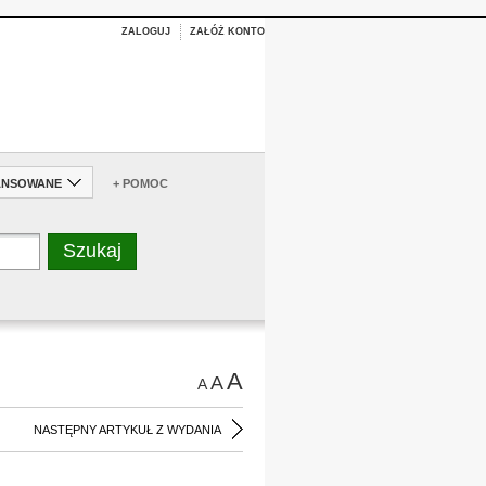
ZALOGUJ
ZAŁÓŻ KONTO
ANSOWANE
+ POMOC
A
A
A
NASTĘPNY ARTYKUŁ Z WYDANIA