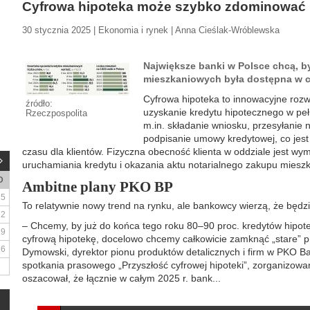
Cyfrowa hipoteka może szybko zdominować 
30 stycznia 2025 | Ekonomia i rynek | Anna Cieślak-Wróblewska
Największe banki w Polsce chcą, b
mieszkaniowych była dostępna w c
Cyfrowa hipoteka to innowacyjne rozw
źródło:
uzyskanie kredytu hipotecznego w peł
Rzeczpospolita
m.in. składanie wniosku, przesyłani
podpisanie umowy kredytowej, co jes
czasu dla klientów. Fizyczna obecność klienta w oddziale jest 
uruchamiania kredytu i okazania aktu notarialnego zakupu mieszk
D
Ambitne plany PKO BP
5
To relatywnie nowy trend na rynku, ale bankowcy wierzą, że będzie
12
– Chcemy, by już do końca tego roku 80–90 proc. kredytów hipot
19
cyfrową hipotekę, docelowo chcemy całkowicie zamknąć „stare” p
26
Dymowski, dyrektor pionu produktów detalicznych i firm w PKO B
spotkania prasowego „Przyszłość cyfrowej hipoteki”, zorganizowa
oszacował, że łącznie w całym 2025 r. bank...