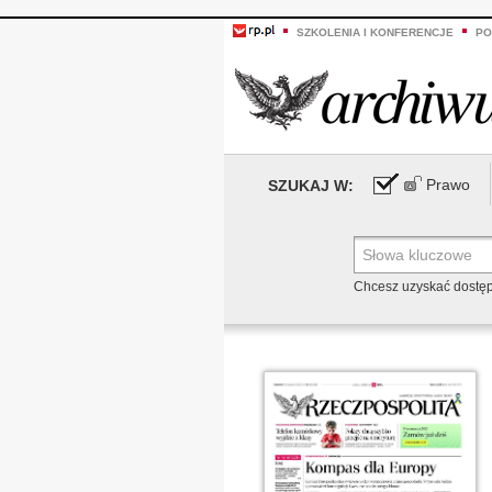
SZKOLENIA I KONFERENCJE
PO
Prawo
SZUKAJ W:
Chcesz uzyskać dostę