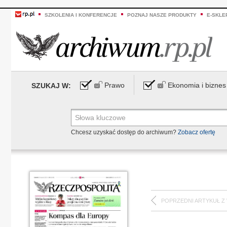
SZKOLENIA I KONFERENCJE
POZNAJ NASZE PRODUKTY
E-SKLE
Prawo
Ekonomia i biznes
SZUKAJ W:
Chcesz uzyskać dostęp do archiwum?
Zobacz ofertę
POPRZEDNI ARTYKUŁ Z