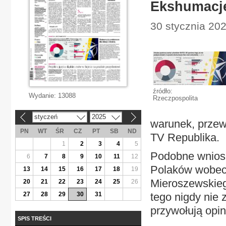
Ekshumacje
30 stycznia 2025
źródło:
Wydanie:
13088
Rzeczpospolita
styczeń
2025
«
»
warunek, przew
PN
WT
ŚR
CZ
PT
SB
ND
TV Republika.
1
2
3
4
5
Podobne wniosk
6
7
8
9
10
11
12
Polaków wobec 
13
14
15
16
17
18
19
Mieroszewskieg
20
21
22
23
24
25
26
27
28
29
30
31
tego nigdy nie
przywołują opi
SPIS TREŚCI