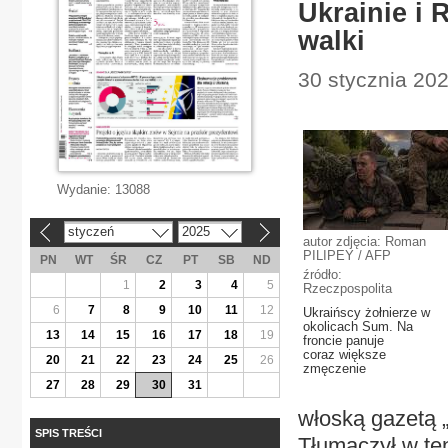
Ukrainie i 
walki
30 stycznia 202
Wydanie:
13088
styczeń
2025
«
»
autor zdjęcia: Roman
PILIPEY / AFP
PN
WT
ŚR
CZ
PT
SB
ND
źródło:
1
2
3
4
5
Rzeczpospolita
6
7
8
9
10
11
12
Ukraińscy żołnierze w
okolicach Sum. Na
13
14
15
16
17
18
19
froncie panuje
coraz większe
20
21
22
23
24
25
26
zmęczenie
27
28
29
30
31
włoską gazetą „
SPIS TREŚCI
Tłumaczył w te