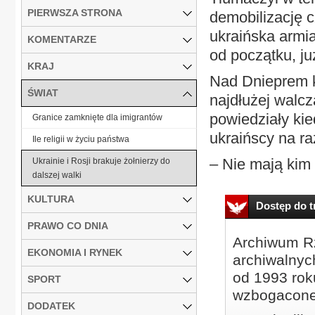
PIERWSZA STRONA
demobilizację c
ukraińska armia
KOMENTARZE
od początku, ju
KRAJ
Nad Dnieprem ki
ŚWIAT
najdłużej walcz
powiedziały kie
Granice zamknięte dla imigrantów
ukraińscy na ra
Ile religii w życiu państwa
– Nie mają kim 
Ukrainie i Rosji brakuje żołnierzy do
dalszej walki
KULTURA
Dostęp do tr
PRAWO CO DNIA
Archiwum Rz
EKONOMIA I RYNEK
archiwalnyc
od 1993 roku
SPORT
wzbogacone
DODATEK