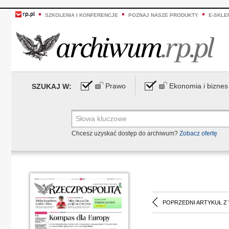
SZKOLENIA I KONFERENCJE
POZNAJ NASZE PRODUKTY
E-SKLE
Prawo
Ekonomia i biznes
SZUKAJ W:
Chcesz uzyskać dostęp do archiwum?
Zobacz ofertę
POPRZEDNI ARTYKUŁ Z