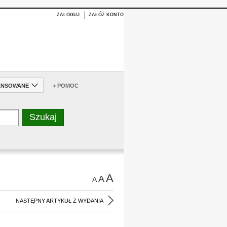
ZALOGUJ
ZAŁÓŻ KONTO
ANSOWANE
+ POMOC
A
A
A
NASTĘPNY ARTYKUŁ Z WYDANIA