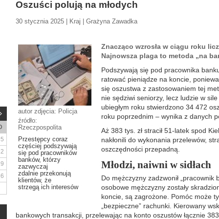
Oszuści polują na młodych
30 stycznia 2025 | Kraj | Grażyna Zawadka
Znacząco wzrosła w ciągu roku lic
Najnowsza plaga to metoda „na b
Podszywają się pod pracownika banku,
ratować pieniądze na koncie, ponieważ
się oszustwa z zastosowaniem tej meto
nie sędziwi seniorzy, lecz ludzie w si
ubiegłym roku stwierdzono 34 472 osz
autor zdjęcia: Policja
roku poprzednim – wynika z danych pol
źródło:
D
Rzeczpospolita
Aż 383 tys. zł stracił 51-latek spod K
Przestępcy coraz
5
nakłonili do wykonania przelewów, stras
częściej podszywają
oszczędności przepadną.
12
się pod pracowników
banków, którzy
Młodzi, naiwni w sidłach
19
zazwyczaj
zdalnie przekonują
26
Do mężczyzny zadzwonił „pracownik b
klientów, że
strzegą ich interesów
osobowe mężczyzny zostały skradzione
koncie, są zagrożone. Pomóc może tyl
„bezpieczne” rachunki. Kierowany wsk
bankowych transakcji, przelewając na konto oszustów łącznie 383 t