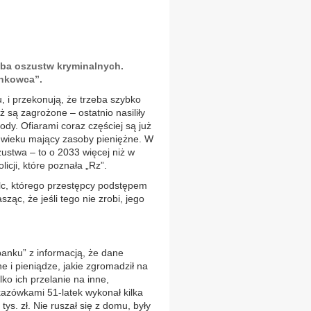
zba oszustw kryminalnych.
ankowca”.
 i przekonują, że trzeba szybko
 są zagrożone – ostatnio nasiliły
dy. Ofiarami coraz częściej są już
le wieku mający zasoby pieniężne. W
ustwa – to o 2033 więcej niż w
icji, które poznała „Rz”.
ielc, którego przestępcy podstępem
ząc, że jeśli tego nie zrobi, jego
anku” z informacją, że dane
 i pieniądze, jakie zgromadził na
ko ich przelanie na inne,
azówkami 51-latek wykonał kilka
ys. zł. Nie ruszał się z domu, były