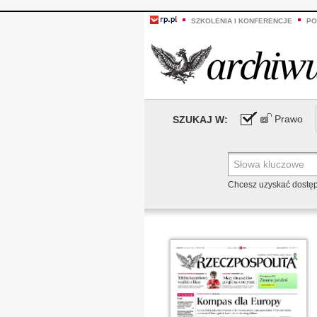
SZKOLENIA I KONFERENCJE
PO
Prawo
SZUKAJ W:
Chcesz uzyskać dostę