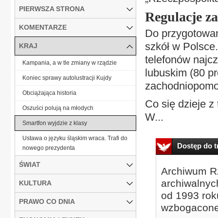
PIERWSZA STRONA
Regulacje z
KOMENTARZE
Do przygotowan
szkół w Polsce.
KRAJ
telefonów najc
Kampania, a w tle zmiany w rządzie
lubuskim (80 pr
Koniec sprawy autolustracji Kujdy
zachodniopomor
Obciążająca historia
Co się dzieje z
Oszuści polują na młodych
W...
Smartfon wyjdzie z klasy
Ustawa o języku śląskim wraca. Trafi do
Dostęp do tr
nowego prezydenta
ŚWIAT
Archiwum Rz
archiwalnyc
KULTURA
od 1993 roku
PRAWO CO DNIA
wzbogacone