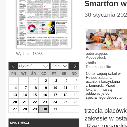
Smartfon wy
30 stycznia 202
autor zdjęcia:
Wydanie:
13088
AdobeStock
źródło:
styczeń
2025
«
»
Rzeczpospolita
Coraz więcej szkół w
PN
WT
ŚR
CZ
PT
SB
ND
Polsce zabrania
1
2
3
4
5
uczniom korzystania
z komórek. Przed
6
7
8
9
10
11
12
lekcjami muszą
oddawać je do
13
14
15
16
17
18
19
specjalnego depozytu
20
21
22
23
24
25
26
27
28
29
30
31
trzecia placów
zakresie w ost
SPIS TREŚCI
„Rzeczpospolit