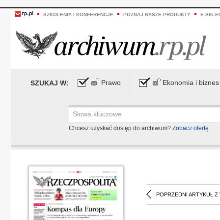
SZKOLENIA I KONFERENCJE
POZNAJ NASZE PRODUKTY
E-SKLE
Prawo
Ekonomia i biznes
SZUKAJ W:
Chcesz uzyskać dostęp do archiwum?
Zobacz ofertę
POPRZEDNI ARTYKUŁ Z