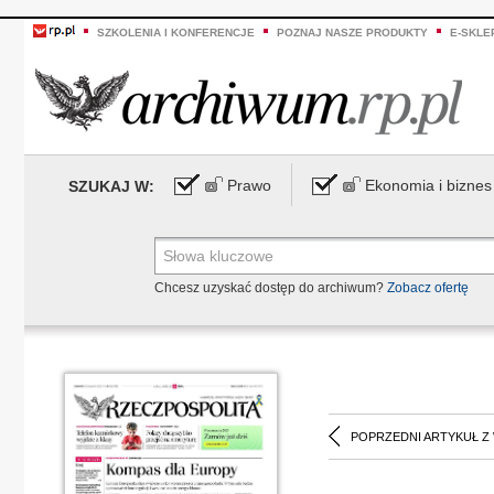
SZKOLENIA I KONFERENCJE
POZNAJ NASZE PRODUKTY
E-SKLE
Prawo
Ekonomia i biznes
SZUKAJ W:
Chcesz uzyskać dostęp do archiwum?
Zobacz ofertę
POPRZEDNI ARTYKUŁ Z