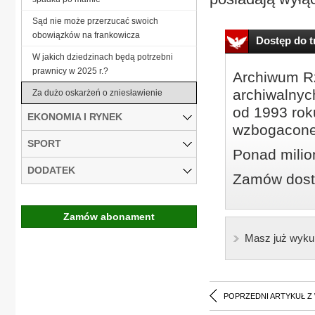
Sąd nie może przerzucać swoich
obowiązków na frankowicza
Dostęp do tr
W jakich dziedzinach będą potrzebni
prawnicy w 2025 r.?
Archiwum Rz
archiwalnyc
Za dużo oskarżeń o zniesławienie
od 1993 roku
EKONOMIA I RYNEK
wzbogacone
SPORT
Ponad milio
DODATEK
Zamów dostę
Zamów abonament
Masz już wyku
POPRZEDNI ARTYKUŁ Z