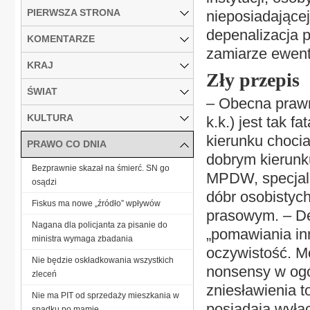
PIERWSZA STRONA
nieposiadające
depenalizacja 
KOMENTARZE
zamiarze ewen
KRAJ
Zły przepis
ŚWIAT
– Obecna prawno
KULTURA
k.k.) jest tak 
kierunku chocia
PRAWO CO DNIA
dobrym kierunk
Bezprawnie skazał na śmierć. SN go
MPDW, specjali
osądzi
dóbr osobistych
Fiskus ma nowe „źródło” wpływów
prasowym. – De
Nagana dla policjanta za pisanie do
„pomawiania inn
ministra wymaga zbadania
oczywistość. Mo
Nie będzie oskładkowania wszystkich
nonsensy w ogól
zleceń
zniesławienia t
Nie ma PIT od sprzedaży mieszkania w
posiadają wyłącz
spadku po mamie