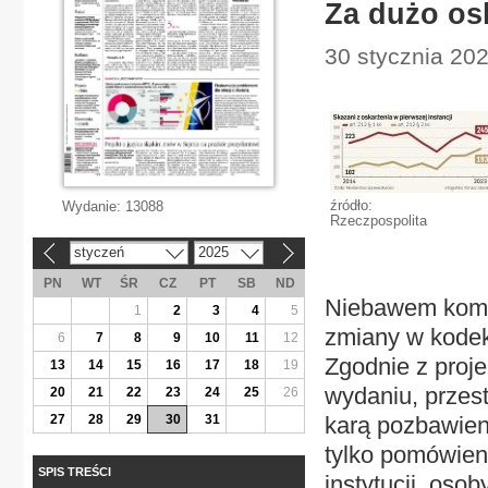
Za dużo os
30 stycznia 202
źródło:
Wydanie:
13088
Rzeczpospolita
styczeń
2025
«
»
PN
WT
ŚR
CZ
PT
SB
ND
Niebawem komis
1
2
3
4
5
zmiany w kodek
6
7
8
9
10
11
12
Zgodnie z proj
13
14
15
16
17
18
19
wydaniu, przest
20
21
22
23
24
25
26
27
28
29
30
31
karą pozbawieni
tylko pomówieni
SPIS TREŚCI
instytucji, oso