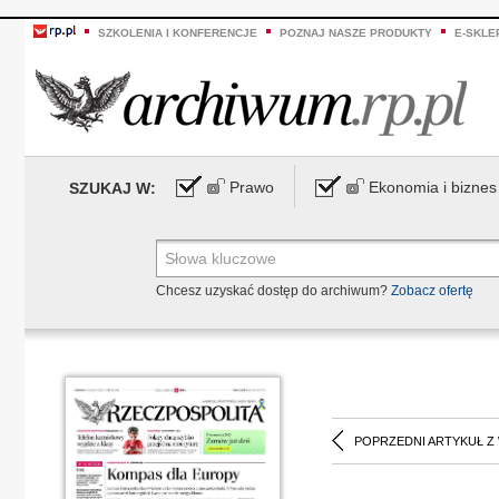
SZKOLENIA I KONFERENCJE
POZNAJ NASZE PRODUKTY
E-SKLE
Prawo
Ekonomia i biznes
SZUKAJ W:
Chcesz uzyskać dostęp do archiwum?
Zobacz ofertę
POPRZEDNI ARTYKUŁ Z