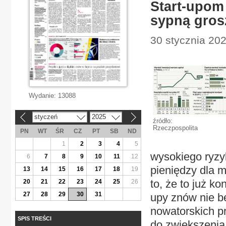
Start-upom 
sypną gro
30 stycznia 202
Wydanie:
13088
styczeń
2025
«
»
źródło:
Rzeczpospolita
PN
WT
ŚR
CZ
PT
SB
ND
1
2
3
4
5
wysokiego ryzy
6
7
8
9
10
11
12
pieniędzy dla 
13
14
15
16
17
18
19
to, że to już k
20
21
22
23
24
25
26
27
28
29
30
31
upy znów nie b
nowatorskich pr
SPIS TREŚCI
do zwiększenia 