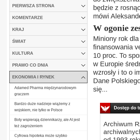
PIERWSZA STRONA
będzie z rosnąc
mówi Aleksande
KOMENTARZE
W ogonie ze
KRAJ
Miniony rok dla
ŚWIAT
finansowania ve
KULTURA
10 proc. To spo
w Europie średn
PRAWO CO DNIA
wzrosły i to o 
EKONOMIA I RYNEK
Dane Polskiego
się...
Adamed Pharma międzynarodowym
graczem
Bardzo duże nadzieje wiążemy z
Dostęp do tr
wojskiem, nie tylko w Polsce
Boty wspierają dziennikarzy, ale AI jest
Archiwum Rz
też zagrożeniem
archiwalnyc
Cyfrowa hipoteka może szybko
od 1993 roku