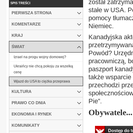
został zatrzyma
SPIS TREŚCI
stałe w USA. P
PIERWSZA STRONA
pomocy tłumacz
KOMENTARZE
Niemiec.
KRAJ
Kanadyjska akt
przetrzymywana
ŚWIAT
Powód? Urzędni
Izrael na progu wojny domowej?
pracowniczą, b
Ukraińcy nie chcą pokoju za wszelką
paszport kanad
cenę
także wsparcie 
Wjazd do USA to ciężka przeprawa
przechodzi prz
KULTURA
społecznościowy
Pie”.
PRAWO CO DNIA
Obywatele...
EKONOMIA I RYNEK
KOMUNIKATY
Dostęp do tr