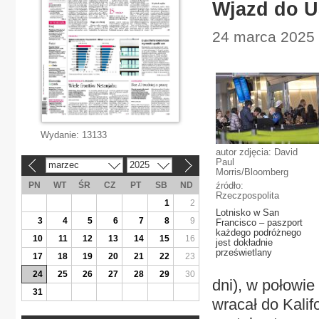
Wjazd do U
24 marca 2025 |
Wydanie:
13133
autor zdjęcia: David
Paul
marzec
2025
«
»
Morris/Bloomberg
PN
WT
ŚR
CZ
PT
SB
ND
źródło:
Rzeczpospolita
1
2
Lotnisko w San
3
4
5
6
7
8
9
Francisco – paszport
każdego podróżnego
10
11
12
13
14
15
16
jest dokładnie
prześwietlany
17
18
19
20
21
22
23
24
25
26
27
28
29
30
dni), w połowi
31
wracał do Kalif