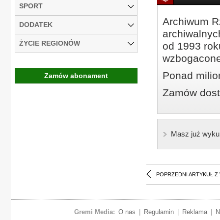
SPORT
Archiwum Rz
DODATEK
archiwalnyc
ŻYCIE REGIONÓW
od 1993 roku
wzbogacone
Ponad milio
Zamów abonament
Zamów dostę
Masz już wyku
POPRZEDNI ARTYKUŁ Z
Gremi Media:
O nas
|
Regulamin
|
Reklama
|
N