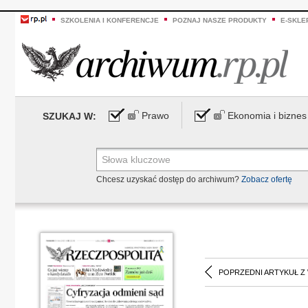
SZKOLENIA I KONFERENCJE
POZNAJ NASZE PRODUKTY
E-SKLE
Prawo
Ekonomia i biznes
SZUKAJ W:
Chcesz uzyskać dostęp do archiwum?
Zobacz ofertę
POPRZEDNI ARTYKUŁ Z