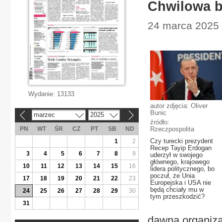
Chwilowa b
24 marca 2025 |
Wydanie:
13133
autor zdjęcia: Oliver
Bunic
marzec
2025
«
»
źródło:
PN
WT
ŚR
CZ
PT
SB
ND
Rzeczpospolita
Czy turecki prezydent
1
2
Recep Tayip Erdogan
3
4
5
6
7
8
9
uderzył w swojego
głównego, krajowego
10
11
12
13
14
15
16
lidera politycznego, bo
poczuł, że Unia
17
18
19
20
21
22
23
Europejska i USA nie
będą chciały mu w
24
25
26
27
28
29
30
tym przeszkodzić?
31
dawną organizac