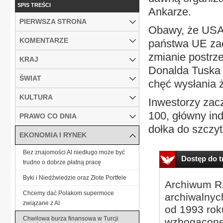
SPIS TREŚCI
Ankarze.
PIERWSZA STRONA
Obawy, że USA 
KOMENTARZE
państwa UE zac
zmianie postrz
KRAJ
Donalda Tuska w
ŚWIAT
chęć wysłania ż
KULTURA
Inwestorzy zacz
100, główny in
PRAWO CO DNIA
dołka do szczyt
EKONOMIA I RYNEK
Bez znajomości AI niedługo może być
Dostęp do tr
trudno o dobrze płatną pracę
Byki i Niedźwiedzie oraz Złote Portfele
Archiwum Rz
Chcemy dać Polakom supermoce
archiwalnyc
związane z AI
od 1993 roku
Chwilowa burza finansowa w Turcji
wzbogacone