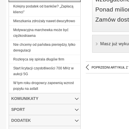
Kolejny podatek od banków? „Zapłacą
Ponad milio
klienci”
Zamów dostę
Mieszkania zdrożały nawet dwucyfrowo
Motywacyjna marchewka może być
ciężkostrawna
Masz już wyku
Nie chcemy od państwa pieniędzy, tylko
deregulacji
Rozkręca się spirala długów firm
POPRZEDNI ARTYKUŁ Z
Start licytacji częstotliwości 700 MHz w
aukcji 5G
W tym roku drogowcy zapewnią wzrost
popytu na asfalt
KOMUNIKATY
SPORT
DODATEK