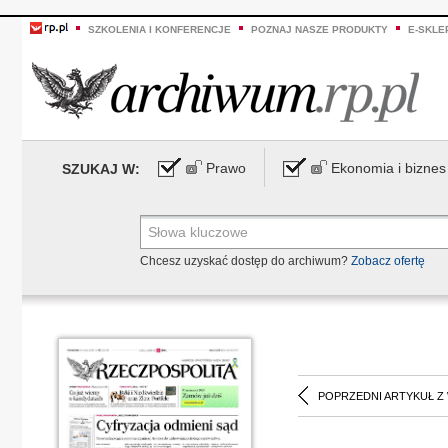
SZKOLENIA I KONFERENCJE
POZNAJ NASZE PRODUKTY
E-SKLE
Prawo
Ekonomia i biznes
SZUKAJ W:
Chcesz uzyskać dostęp do archiwum?
Zobacz ofertę
POPRZEDNI ARTYKUŁ Z