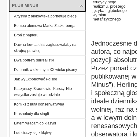
erudycyjnego
PLUS MINUS
realizmu, prostego
języka i głębokiego
wymiaru
Artystka z blokowiska portretuje biedę
metafizycznego
Bomba atomowa Marka Zuckerberga
Broń z papieru
Jednocześnie d
Dawna lewica dziś zagłosowałaby na
autora, co najp
skrajną prawicę
pozycji absolut
Dwa portrety surrealistki
Przez ponad czt
Dziennik w okrutnym XX wieku pisany
publikowanej w 
Jak wyExponować Polskę
Minus”), Herlin
Kaczyńscy, Braunowie, Kurscy. Nie
i społeczną gl
wszystko zostaje w rodzinie
ideale dziennik
Komiks z nutą konserwatywną
wolniej, raz na
Krasnoludy dla singli
a w lewym doln
Latem wracam do klasyki
renesansowych,
obserwatora i k
Lud cieszy się z klątwy