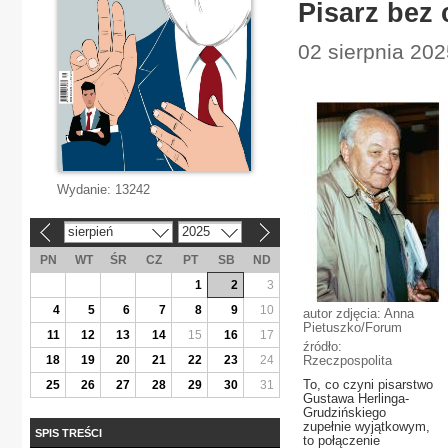
Pisarz bez 
02 sierpnia 202
Wydanie:
13242
sierpień
2025
«
»
PN
WT
ŚR
CZ
PT
SB
ND
1
2
3
4
5
6
7
8
9
10
autor zdjęcia: Anna
Pietuszko/Forum
11
12
13
14
15
16
17
źródło:
18
19
20
21
22
23
24
Rzeczpospolita
To, co czyni pisarstwo
25
26
27
28
29
30
31
Gustawa Herlinga-
Grudzińskiego
zupełnie wyjątkowym,
SPIS TREŚCI
to połączenie