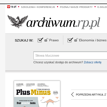
SZKOLENIA I KONFERENCJE
POZNAJ NASZE PRODUKTY
E-SKLE
Prawo
Ekonomia i biznes
SZUKAJ W:
Chcesz uzyskać dostęp do archiwum?
Zobacz ofertę
POPRZEDNI ARTYKUŁ Z