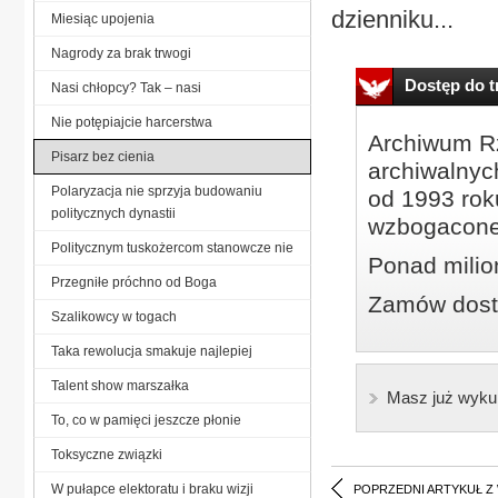
dzienniku...
Miesiąc upojenia
Nagrody za brak trwogi
Dostęp do tr
Nasi chłopcy? Tak – nasi
Nie potępiajcie harcerstwa
Archiwum Rz
Pisarz bez cienia
archiwalnyc
Polaryzacja nie sprzyja budowaniu
od 1993 roku
politycznych dynastii
wzbogacone
Politycznym tuskożercom stanowcze nie
Ponad milio
Przegniłe próchno od Boga
Zamów dostę
Szalikowcy w togach
Taka rewolucja smakuje najlepiej
Talent show marszałka
Masz już wyku
To, co w pamięci jeszcze płonie
Toksyczne związki
W pułapce elektoratu i braku wizji
POPRZEDNI ARTYKUŁ Z