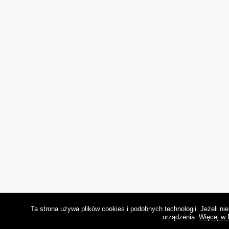
Ta strona używa plików cookies i podobnych technologii. Jeżeli n
urządzenia.
Więcej w 