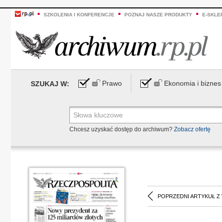
SZKOLENIA I KONFERENCJE
POZNAJ NASZE PRODUKTY
E-SKLE
Prawo
Ekonomia i biznes
SZUKAJ W:
Chcesz uzyskać dostęp do archiwum?
Zobacz ofertę
POPRZEDNI ARTYKUŁ Z