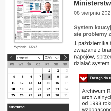
Ministerstw
08 sierpnia 202
System kaucyjn
się problemy z
1 października 
Wydanie:
13247
związane z bran
napojów, sprzed
sierpień
2025
«
»
działać system 
PN
WT
ŚR
CZ
PT
SB
ND
1
2
3
4
5
6
7
8
9
10
Dostęp do tr
11
12
13
14
15
16
17
18
19
20
21
22
23
24
Archiwum Rz
25
26
27
28
29
30
31
archiwalnyc
od 1993 roku
SPIS TREŚCI
wzbogacone