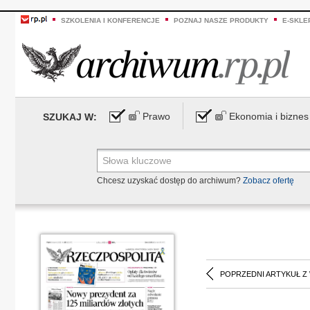
SZKOLENIA I KONFERENCJE
POZNAJ NASZE PRODUKTY
E-SKLE
Prawo
Ekonomia i biznes
SZUKAJ W:
Chcesz uzyskać dostęp do archiwum?
Zobacz ofertę
POPRZEDNI ARTYKUŁ Z