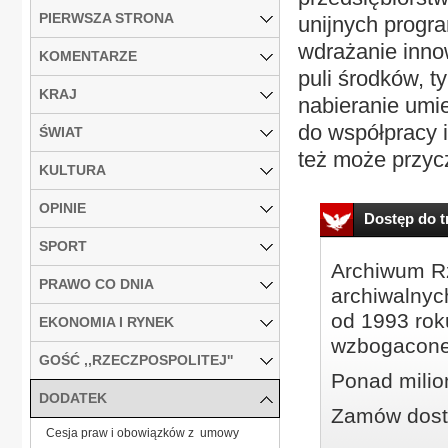
PIERWSZA STRONA
unijnych progr
wdrażanie innow
KOMENTARZE
puli środków, ty
KRAJ
nabieranie umi
do współpracy 
ŚWIAT
też może przyczy
KULTURA
OPINIE
Dostęp do tr
SPORT
Archiwum Rz
PRAWO CO DNIA
archiwalnyc
od 1993 roku
EKONOMIA I RYNEK
wzbogacone
GOŚĆ ,,RZECZPOSPOLITEJ''
Ponad milio
DODATEK
Zamów dostę
Cesja praw i obowiązków z umowy