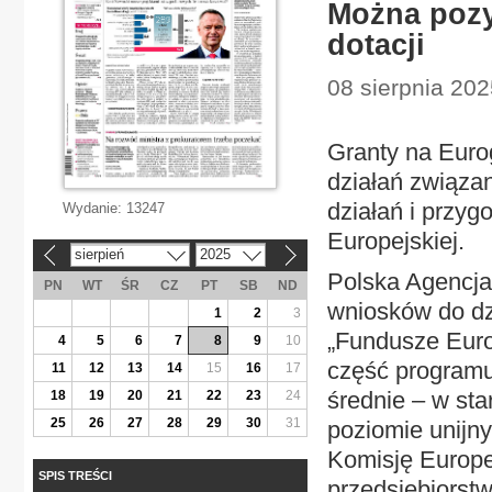
Można pozy
dotacji
08 sierpnia 202
Granty na Euro
działań związa
działań i przyg
Wydanie:
13247
Europejskiej.
sierpień
2025
«
»
Polska Agencja
PN
WT
ŚR
CZ
PT
SB
ND
wniosków do dz
1
2
3
„Fundusze Euro
4
5
6
7
8
9
10
część programu,
11
12
13
14
15
16
17
średnie – w sta
18
19
20
21
22
23
24
25
26
27
28
29
30
31
poziomie unijn
Komisję Europe
SPIS TREŚCI
przedsiębiorstw