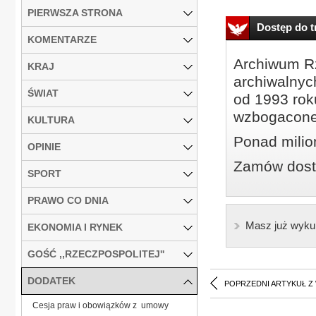
PIERWSZA STRONA
Dostęp do tr
KOMENTARZE
Archiwum Rz
KRAJ
archiwalnyc
ŚWIAT
od 1993 roku
wzbogacone
KULTURA
Ponad milio
OPINIE
Zamów dostę
SPORT
PRAWO CO DNIA
Masz już wyku
EKONOMIA I RYNEK
GOŚĆ ,,RZECZPOSPOLITEJ''
DODATEK
POPRZEDNI ARTYKUŁ Z
Cesja praw i obowiązków z umowy