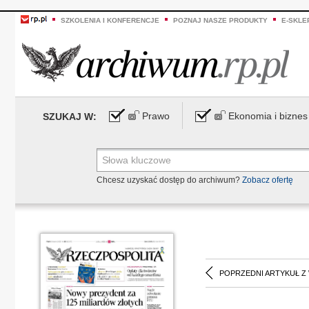
SZKOLENIA I KONFERENCJE
POZNAJ NASZE PRODUKTY
E-SKLE
Prawo
Ekonomia i biznes
SZUKAJ W:
Chcesz uzyskać dostęp do archiwum?
Zobacz ofertę
POPRZEDNI ARTYKUŁ Z