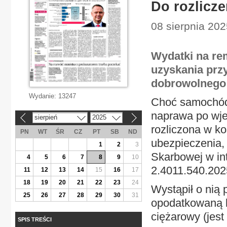
Do rozlicze
08 sierpnia 202
Wydatki na r
uzyskania przy
dobrowolnego 
Wydanie:
13247
Choć samochód 
naprawa po wje
sierpień
2025
«
»
rozliczona w ko
PN
WT
ŚR
CZ
PT
SB
ND
ubezpieczenia, 
1
2
3
Skarbowej w int
4
5
6
7
8
9
10
2.4011.540.202
11
12
13
14
15
16
17
18
19
20
21
22
23
24
Wystąpił o nią 
25
26
27
28
29
30
31
opodatkowaną l
ciężarowy (jest
SPIS TREŚCI