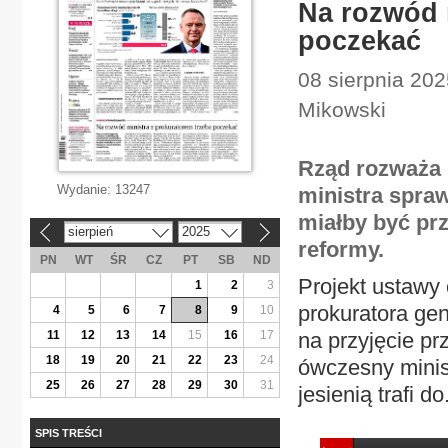
Na rozwód 
poczekać
08 sierpnia 202
Mikowski
Rząd rozważa r
Wydanie:
13247
ministra spraw
miałby być p
sierpień
2025
«
»
reformy.
PN
WT
ŚR
CZ
PT
SB
ND
Projekt ustawy 
1
2
3
prokuratora ge
4
5
6
7
8
9
10
11
12
13
14
15
16
17
na przyjęcie pr
18
19
20
21
22
23
24
ówczesny minis
25
26
27
28
29
30
31
jesienią trafi do.
SPIS TREŚCI