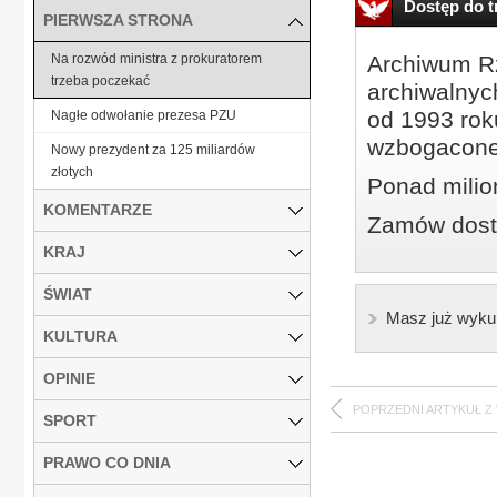
Dostęp do tr
PIERWSZA STRONA
Na rozwód ministra z prokuratorem
Archiwum Rz
trzeba poczekać
archiwalnyc
od 1993 roku
Nagłe odwołanie prezesa PZU
wzbogacone
Nowy prezydent za 125 miliardów
złotych
Ponad milio
KOMENTARZE
Zamów dostę
KRAJ
ŚWIAT
Masz już wyku
KULTURA
OPINIE
POPRZEDNI ARTYKUŁ Z
SPORT
PRAWO CO DNIA