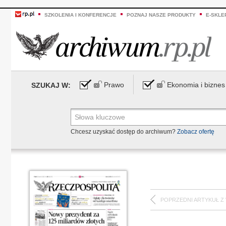
SZKOLENIA I KONFERENCJE
POZNAJ NASZE PRODUKTY
E-SKLE
Prawo
Ekonomia i biznes
SZUKAJ W:
Chcesz uzyskać dostęp do archiwum?
Zobacz ofertę
POPRZEDNI ARTYKUŁ Z