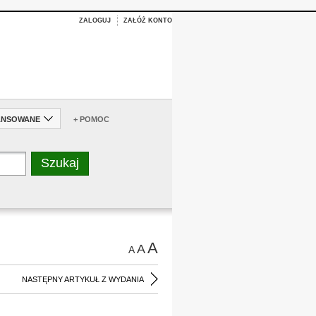
ZALOGUJ
ZAŁÓŻ KONTO
ANSOWANE
+ POMOC
A
A
A
NASTĘPNY ARTYKUŁ Z WYDANIA