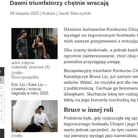
Dawni triumfatorzy chętnie wracają
08 sierpnia 2025 | Kultura | Jacek Marczyński
Ośmioro bohaterów Konkursu Chop
wystąpi na tegorocznym festiwalu 
nich zawsze przyjmowani z entuzjaz
Obu znamy doskonale, a jednak każd
ogromne zainteresowanie, choć obaj ro
powodów przyciągają uwagę.
autor zdjęcia:
materiały prasowe (4)
Bezapelacyjny triumfator Konkursu Ch
źródło:
Kanadyjczyk Bruce Liu, już samym wej
Rzeczpospolita
D
widzów. Widać, że muzyka jest dla nieg
Eric Liu i Kate Liu –
3
z publicznością. Cechuje go fenomena
czwarta i trzecia
nagroda w roku 2015
dźwiękami. Słuchacze lubią ten rodzaj
10
bilety na jego koncerty rozchodzą się 
17
Bruce w innej roli
24
Podobnie było, gdy rozpoczęła się sp
31
tegorocznego festiwalu Chopin i jego E
warto jednak uprzedzić, że tym raze
raz pierwszy wystąpi jako kameralista
źródło: