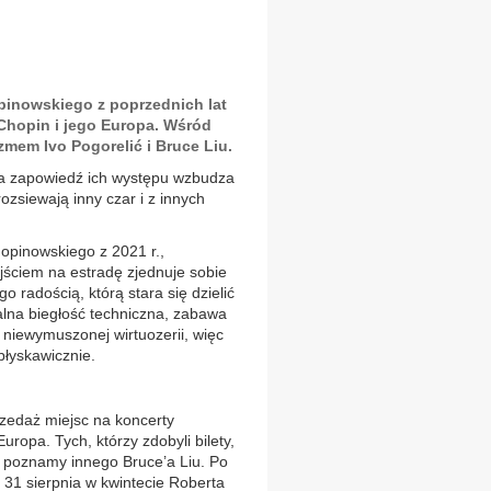
inowskiego z poprzednich lat
Chopin i jego Europa. Wśród
mem Ivo Pogorelić i Bruce Liu.
a zapowiedź ich występu wzbudza
zsiewają inny czar i z innych
opinowskiego z 2021 r.,
ściem na estradę zjednuje sobie
o radością, którą stara się dzielić
lna biegłość techniczna, zabawa
 niewymuszonej wirtuozerii, więc
błyskawicznie.
rzedaż miejsc na koncerty
uropa. Tych, którzy zdobyli bilety,
m poznamy innego Bruce’a Liu. Po
. 31 sierpnia w kwintecie Roberta