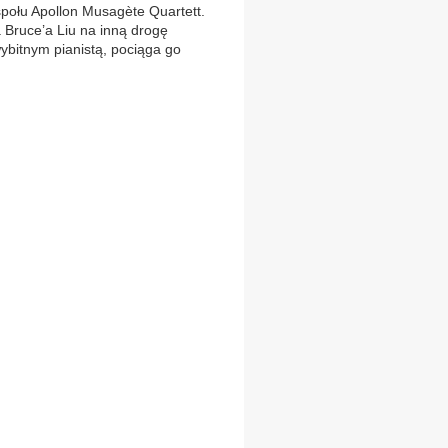
ołu Apollon Musagète Quartett.
 Bruce’a Liu na inną drogę
ybitnym pianistą, pociąga go