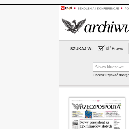
SZKOLENIA I KONFERENCJE
PO
Prawo
SZUKAJ W:
Chcesz uzyskać dostę