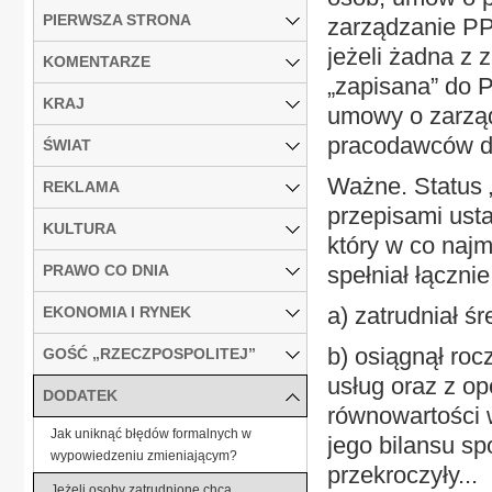
PIERWSZA STRONA
zarządzanie PP
jeżeli żadna z 
KOMENTARZE
„zapisana” do 
KRAJ
umowy o zarzą
pracodawców do
ŚWIAT
Ważne. Status „
REKLAMA
przepisami ust
KULTURA
który w co najm
PRAWO CO DNIA
spełniał łączni
a) zatrudniał ś
EKONOMIA I RYNEK
b) osiągnął roc
GOŚĆ „RZECZPOSPOLITEJ”
usług oraz z op
DODATEK
równowartości 
Jak uniknąć błędów formalnych w
jego bilansu sp
wypowiedzeniu zmieniającym?
przekroczyły...
Jeżeli osoby zatrudnione chcą