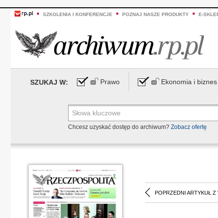
SZKOLENIA I KONFERENCJE
POZNAJ NASZE PRODUKTY
E-SKLE
Prawo
Ekonomia i biznes
SZUKAJ W:
Chcesz uzyskać dostęp do archiwum?
Zobacz ofertę
POPRZEDNI ARTYKUŁ Z