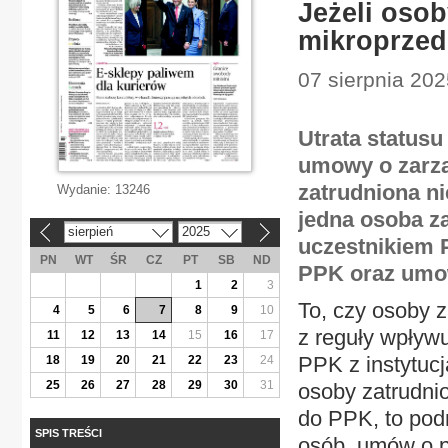
Jeżeli oso
mikroprzed
07 sierpnia 20
Utrata status
umowy o zarzą
zatrudniona ni
Wydanie:
13246
jedna osoba z
sierpień
2025
«
»
uczestnikiem 
PN
WT
ŚR
CZ
PT
SB
ND
PPK oraz umow
1
2
3
To, czy osoby 
4
5
6
7
8
9
10
z reguły wpływ
11
12
13
14
15
16
17
PPK z instytucj
18
19
20
21
22
23
24
25
26
27
28
29
30
31
osoby zatrudni
do PPK, to podm
SPIS TREŚCI
osób, umów o 