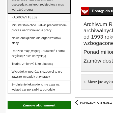
oszczędzać, mikroprzedsiębiorca musi
wdrożyć program
Dostęp do tr
KADROWY FLESZ
Archiwum Rz
Ministerstwo chce ułatwić pracodawcom
archiwalnyc
proces wartościowania pracy
od 1993 roku
Nowe obciążenia dla organizatorów
wzbogacone
staży
Ponad milio
Rodzice mają więcej uprawnień i coraz
częściej z nich korzystają
Zamów dostę
Trudno zmierzyć lukę płacową
Wypadek w podróży służbowej to nie
zawsze wypadek przy pracy
Masz już wyku
Zwolnienie lekarskie to nie czas na
wyjazd czy porządki w ogrodzie
POPRZEDNI ARTYKUŁ Z
Zamów abonament