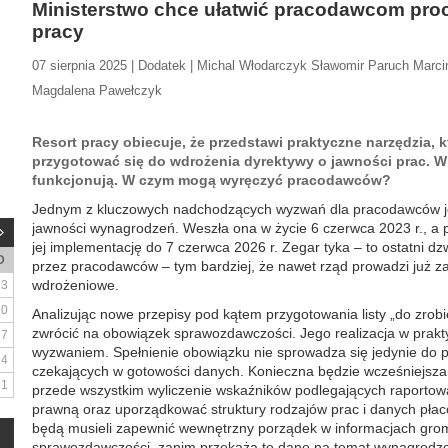
Ministerstwo chce ułatwić pracodawcom pro
pracy
07 sierpnia 2025 | Dodatek | Michal Włodarczyk Sławomir Paruch Marc
Magdalena Pawełczyk
Resort pracy obiecuje, że przedstawi praktyczne narzędzia,
przygotować się do wdrożenia dyrektywy o jawności prac. W
funkcjonują. W czym mogą wyręczyć pracodawców?
Jednym z kluczowych nadchodzących wyzwań dla pracodawców jes
jawności wynagrodzeń. Weszła ona w życie 6 czerwca 2023 r., a
jej implementację do 7 czerwca 2026 r. Zegar tyka – to ostatni 
D
przez pracodawców – tym bardziej, że nawet rząd prowadzi już 
wdrożeniowe.
3
10
Analizując nowe przepisy pod kątem przygotowania listy „do zrob
zwrócić na obowiązek sprawozdawczości. Jego realizacja w prak
17
wyzwaniem. Spełnienie obowiązku nie sprowadza się jedynie do pr
24
czekających w gotowości danych. Konieczna będzie wcześniejsza p
31
przede wszystkim wyliczenie wskaźników podlegających raportow
prawną oraz uporządkować struktury rodzajów prac i danych pła
będą musieli zapewnić wewnętrzny porządek w informacjach gro
sprawozdawczości, zanim przekażą te dane na temat wynagrodze