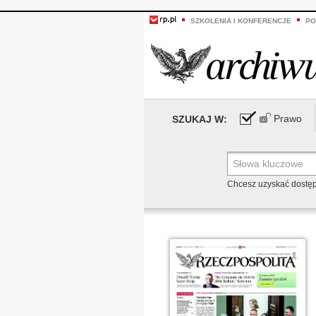
SZKOLENIA I KONFERENCJE
PO
Prawo
SZUKAJ W:
Chcesz uzyskać dostę