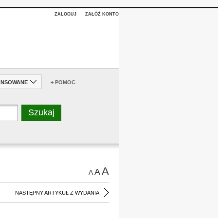
ZALOGUJ
ZAŁÓŻ KONTO
ANSOWANE
+ POMOC
A
A
A
NASTĘPNY ARTYKUŁ Z WYDANIA