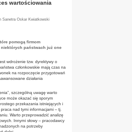
ces wartościowania
in Sanetra Oskar Kwiatkowski
 które pomogą firmom
 niektórych państwach już one
t wdrożenie tzw. dyrektywy o
 państwa członkowskie mają czas na
dzwonek na rozpoczęcie przygotowań
zaawansowane działania
ienia”, szczególną uwagę warto
tyce może okazać się sporym
ostego przekazania istniejących i
raca nad tymi informacjami – tj.
aniu. Warto przeprowadzić analizę
cowych. Innymi słowy – pracodawcy
madzonych na potrzeby
ń dalej.