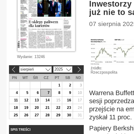
Inwestorzy 
już nie to 
07 sierpnia 202
Wydanie:
13246
źródło:
sierpień
2025
«
»
Rzeczpospolita
PN
WT
ŚR
CZ
PT
SB
ND
1
2
3
Warrena Buffett
4
5
6
7
8
9
10
sesji poprzedza
11
12
13
14
15
16
17
przejście na e
18
19
20
21
22
23
24
25
26
27
28
29
30
31
zyskał 11 proc. 
Papiery Berkshi
SPIS TREŚCI