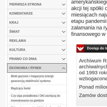
amerykańskiego
PIERWSZA STRONA
akcji tej spółk
KOMENTARZE
miesiącach naj
etapu pandemii.
KRAJ
załamania na r
ŚWIAT
finansowego w 2
REKLAMA
Dostęp do tr
KULTURA
PRAWO CO DNIA
Archiwum Rz
archiwalnyc
EKONOMIA I RYNEK
od 1993 roku
Bloki gazowe i magazyny energii
wzbogacone
gwarancją stabilności systemu
Ponad milio
Błądzący świat
Zamów dostę
Czy ulga podatkowa i OKI zachęcą do
inwestowania na giełdzie