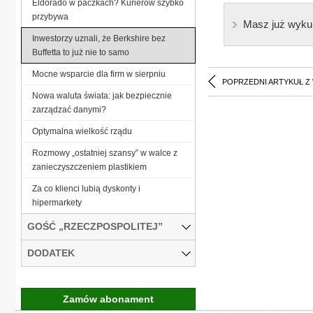
Eldorado w paczkach? Kurierów szybko
przybywa
Masz już wyku
Inwestorzy uznali, że Berkshire bez
Buffetta to już nie to samo
Mocne wsparcie dla firm w sierpniu
POPRZEDNI ARTYKUŁ Z
Nowa waluta świata: jak bezpiecznie
zarządzać danymi?
Optymalna wielkość rządu
Rozmowy „ostatniej szansy” w walce z
zanieczyszczeniem plastikiem
Za co klienci lubią dyskonty i
hipermarkety
GOŚĆ „RZECZPOSPOLITEJ”
DODATEK
Zamów abonament