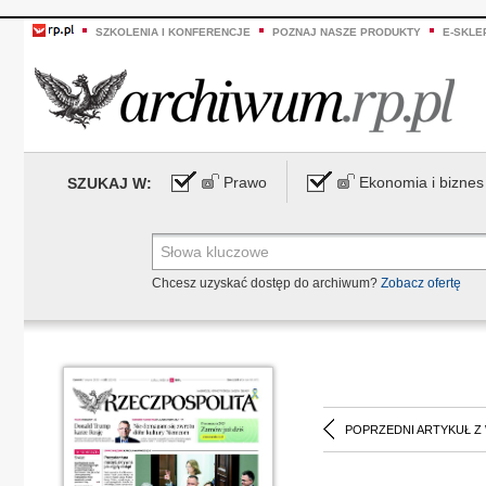
SZKOLENIA I KONFERENCJE
POZNAJ NASZE PRODUKTY
E-SKLE
Prawo
Ekonomia i biznes
SZUKAJ W:
Chcesz uzyskać dostęp do archiwum?
Zobacz ofertę
POPRZEDNI ARTYKUŁ Z