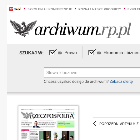
SZKOLENIA I KONFERENCJE
POZNAJ NASZE PRODUKTY
E-SKLE
Prawo
Ekonomia i biznes
SZUKAJ W:
Chcesz uzyskać dostęp do archiwum?
Zobacz ofertę
POPRZEDNI ARTYKUŁ Z