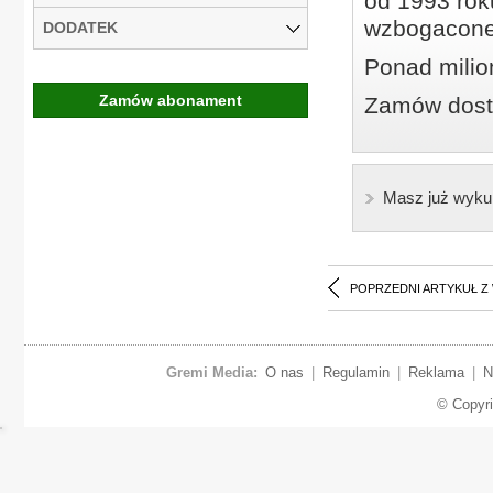
od 1993 roku
wzbogacone
DODATEK
Ponad milio
Zamów abonament
Zamów dostę
Masz już wyku
POPRZEDNI ARTYKUŁ Z
Gremi Media:
O nas
|
Regulamin
|
Reklama
|
N
© Copyr