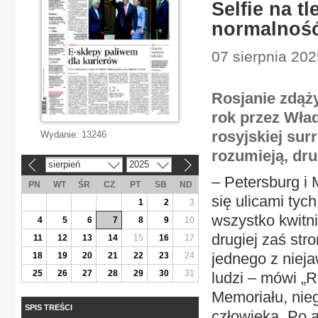
Selfie na t
normalnoś
07 sierpnia 202
Rosjanie zdąż
rok przez Wład
rosyjskiej sur
Wydanie:
13246
rozumieją, dru
sierpień
2025
«
»
– Petersburg i
PN
WT
ŚR
CZ
PT
SB
ND
się ulicami tyc
1
2
3
wszystko kwitni
4
5
6
7
8
9
10
drugiej zaś str
11
12
13
14
15
16
17
jednego z niej
18
19
20
21
22
23
24
25
26
27
28
29
30
31
ludzi – mówi „
Memoriału, nieg
SPIS TREŚCI
człowieka. Po a