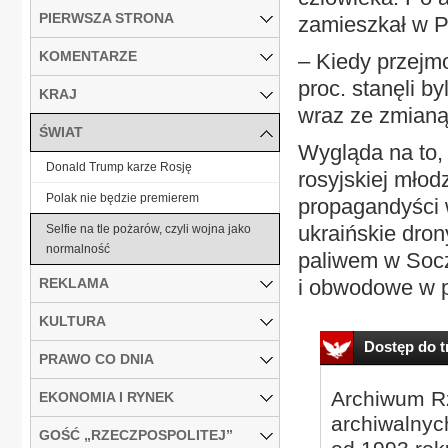
PIERWSZA STRONA
zamieszkał w P
KOMENTARZE
– Kiedy przejm
proc. stanęli b
KRAJ
wraz ze zmianą
ŚWIAT
Wygląda na to, 
Donald Trump karze Rosję
rosyjskiej młod
Polak nie będzie premierem
propagandyści w 
ukraińskie dron
Selfie na tle pożarów, czyli wojna jako
normalność
paliwem w Socz
REKLAMA
i obwodowe w p
KULTURA
Dostęp do tr
PRAWO CO DNIA
Archiwum Rz
EKONOMIA I RYNEK
archiwalnyc
GOŚĆ „RZECZPOSPOLITEJ”