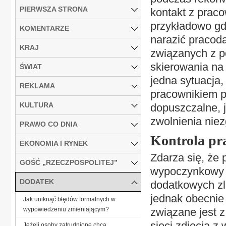
PIERWSZA STRONA
kontakt z prac
przykładowo gd
KOMENTARZE
narazić pracod
KRAJ
związanych z p
skierowania na 
ŚWIAT
jedna sytuacja
REKLAMA
pracownikiem po
KULTURA
dopuszczalne, 
zwolnienia nie
PRAWO CO DNIA
Kontrola p
EKONOMIA I RYNEK
Zdarza się, że 
GOŚĆ „RZECZPOSPOLITEJ”
wypoczynkowy 
DODATEK
dodatkowych zl
jednak obecnie
Jak uniknąć błędów formalnych w
wypowiedzeniu zmieniającym?
związane jest 
sieci zdjęcia z
Jeżeli osoby zatrudnione chcą