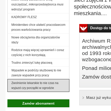
oszczędzać, mikroprzedsiębiorca musi
społecznościo
wdrożyć program
mieszkania....
KADROWY FLESZ
Ministerstwo chce ułatwić pracodawcom
Dostęp do tr
proces wartościowania pracy
Nowe obciążenia dla organizatorów
Archiwum Rz
staży
archiwalnyc
Rodzice mają więcej uprawnień i coraz
od 1993 roku
częściej z nich korzystają
wzbogacone
Trudno zmierzyć lukę płacową
Ponad milio
Wypadek w podróży służbowej to nie
zawsze wypadek przy pracy
Zamów dostę
Zwolnienie lekarskie to nie czas na
wyjazd czy porządki w ogrodzie
Masz już wyku
Zamów abonament