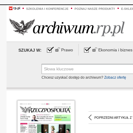
SZKOLENIA I KONFERENCJE
POZNAJ NASZE PRODUKTY
E-SKLE
Prawo
Ekonomia i biznes
SZUKAJ W:
Chcesz uzyskać dostęp do archiwum?
Zobacz ofertę
POPRZEDNI ARTYKUŁ Z