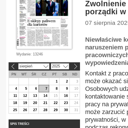
Zwolnienie 
porządki w
07 sierpnia 20
Niewłaściwe ko
naruszeniem 
pracowniczych
Wydanie:
13246
wypowiedzeni
sierpień
2025
«
»
Kontakt z prac
PN
WT
ŚR
CZ
PT
SB
ND
może okazać s
1
2
3
Osobowych udzi
4
5
6
7
8
9
10
kontaktowanie 
11
12
13
14
15
16
17
pracy na prywa
18
19
20
21
22
23
24
25
26
27
28
29
30
31
może zarzucić 
prywatności, w 
SPIS TREŚCI
podczas rekonw