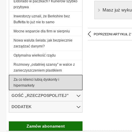
Eldorado w paczkach? Kurierów szybko
przybywa
Masz już wyku
Inwestorzy uznali, że Berkshire bez
Buffetta to już nie to samo
Mocne wsparcie dla firm w sierpniu
POPRZEDNI ARTYKUŁ Z
Nowa waluta świata: jak bezpiecznie
zarządzać danymi?
Optymalna wielkość rządu
Rozmowy „ostatniej szansy” w walce z
zanieczyszczeniem plastikiem
Za co klienci lubią dyskonty i
hipermarkety
GOŚĆ „RZECZPOSPOLITEJ”
DODATEK
Zamów abonament