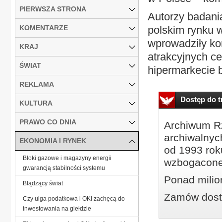
PIERWSZA STRONA
Autorzy badania
KOMENTARZE
polskim rynku w
wprowadziły ko
KRAJ
atrakcyjnych ce
ŚWIAT
hipermarkecie 
REKLAMA
Dostęp do tr
KULTURA
PRAWO CO DNIA
Archiwum Rz
archiwalnyc
EKONOMIA I RYNEK
od 1993 roku
Bloki gazowe i magazyny energii
wzbogacone
gwarancją stabilności systemu
Ponad milio
Błądzący świat
Zamów dostę
Czy ulga podatkowa i OKI zachęcą do
inwestowania na giełdzie