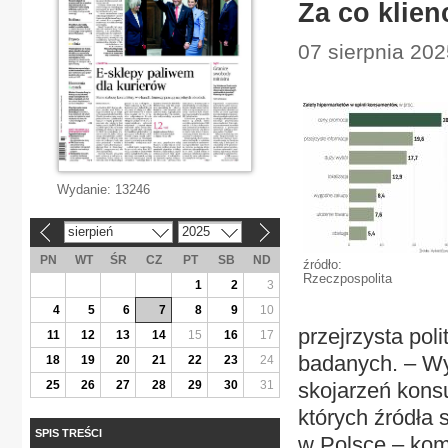
Za co klien
07 sierpnia 202
Wydanie:
13246
sierpień
2025
«
»
PN
WT
ŚR
CZ
PT
SB
ND
źródło:
Rzeczpospolita
1
2
3
4
5
6
7
8
9
10
przejrzysta pol
11
12
13
14
15
16
17
badanych. – Wyn
18
19
20
21
22
23
24
25
26
27
28
29
30
31
skojarzeń kons
których źródła
SPIS TREŚCI
w Polsce – kom