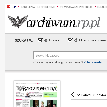
SZKOLENIA I KONFERENCJE
POZNAJ NASZE PRODUKTY
E-SKLE
Prawo
Ekonomia i biznes
SZUKAJ W:
Chcesz uzyskać dostęp do archiwum?
Zobacz ofertę
POPRZEDNI ARTYKUŁ Z